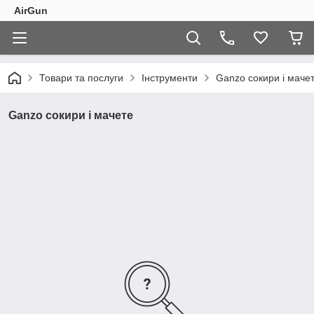
AirGun
Товари та послуги
Інструменти
Ganzo сокири і маче
Ganzo сокири і мачете