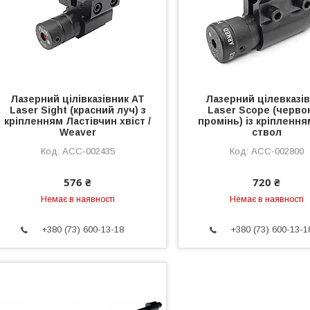
Лазерний цілівказівник AT
Лазерний цілевказі
Laser Sight (красний луч) з
Laser Scope (черво
кріпленням Ластівчин хвіст /
промінь) із кріплення
Weaver
ствол
ACC-002435
ACC-002800
576 ₴
720 ₴
Немає в наявності
Немає в наявності
+380 (73) 600-13-18
+380 (73) 600-13-1