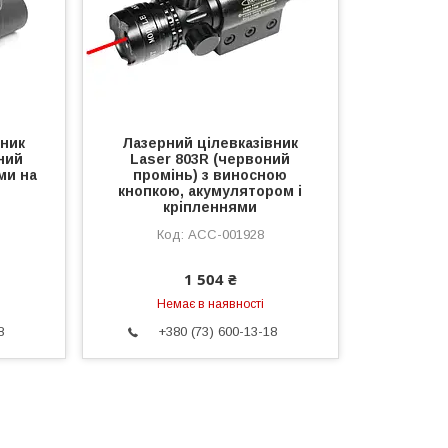
вник
Лазерний цілевказівник
ний
Laser 803R (червоний
ми на
промінь) з виносною
кнопкою, акумулятором і
кріпленнями
ACC-001928
1 504 ₴
Немає в наявності
8
+380 (73) 600-13-18