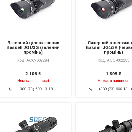
Лазерний цілевказівник
Лазерний цілевказі
Bassell JG1/3G (зелений
Bassell JG1/3R (чер
промінь)
промінь)
ACC-002284
ACC-002285
2 106 ₴
1 805 ₴
Немає в наявності
Немає в наявності
+380 (73) 600-13-18
+380 (73) 600-13-1