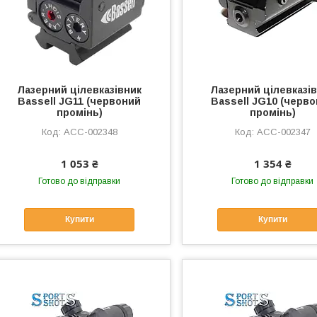
Лазерний цілевказівник
Лазерний цілевказі
Bassell JG11 (червоний
Bassell JG10 (черв
промінь)
промінь)
ACC-002348
ACC-002347
1 053 ₴
1 354 ₴
Готово до відправки
Готово до відправки
Купити
Купити