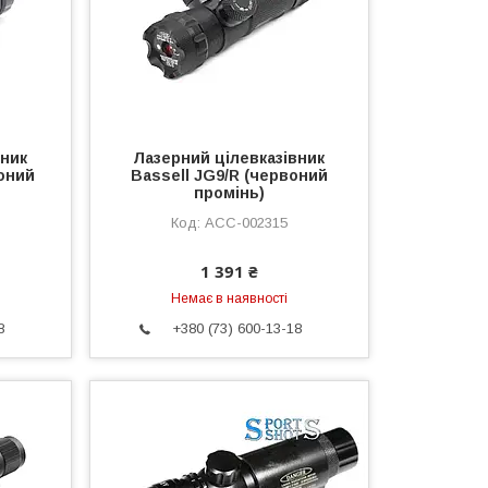
вник
Лазерний цілевказівник
воний
Bassell JG9/R (червоний
промінь)
ACC-002315
1 391 ₴
Немає в наявності
8
+380 (73) 600-13-18