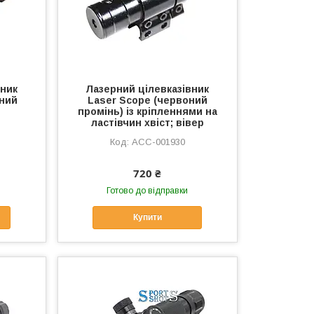
вник
Лазерний цілевказівник
оний
Laser Scope (червоний
промінь) із кріпленнями на
ластівчин хвіст; вівер
ACC-001930
720 ₴
Готово до відправки
Купити