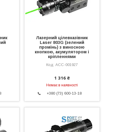
вник
Лазерний цілевказівник
ний
Laser 803G (зелений
промінь) з виносною
кнопкою, акумулятором і
кріпленнями
ACC-001927
1 316 ₴
Немає в наявності
8
+380 (73) 600-13-18