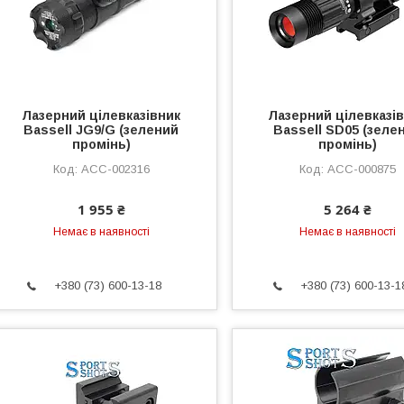
Лазерний цілевказівник
Лазерний цілевказі
Bassell JG9/G (зелений
Bassell SD05 (зеле
промінь)
промінь)
ACC-002316
ACC-000875
1 955 ₴
5 264 ₴
Немає в наявності
Немає в наявності
+380 (73) 600-13-18
+380 (73) 600-13-1