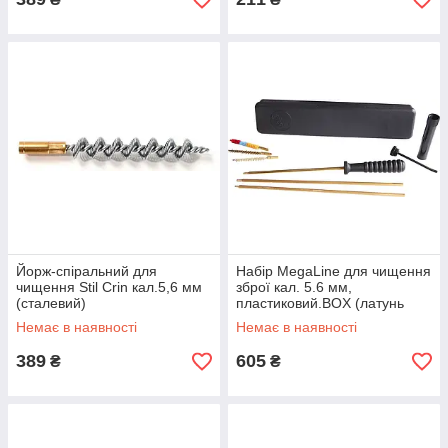
Йорж-спіральний для
Набір MegaLine для чищення
чищення Stil Crin кал.5,6 мм
зброї кал. 5.6 мм,
(сталевий)
пластиковий.BOX (латунь
триколінний) 08/40022
Немає в наявності
Немає в наявності
389
605
₴
₴