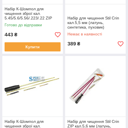
Набір К-Шомпол для
чищення зброї кал.
5.45/5.6/5.56/.223/.22 ZIP
Набір для чищення Stil Crin
(синтетика, латунь, вішер)
кал.5,5 мм (латунь,
Готово до відправки
05037
синтетика, пуховик)
443
Немає в наявності
₴
389
₴
Купити
Набір К-Шомпол для
Набір для чищення Stil Crin
чищення зброї кал.
ZIP кал.5,6 мм (латунь,