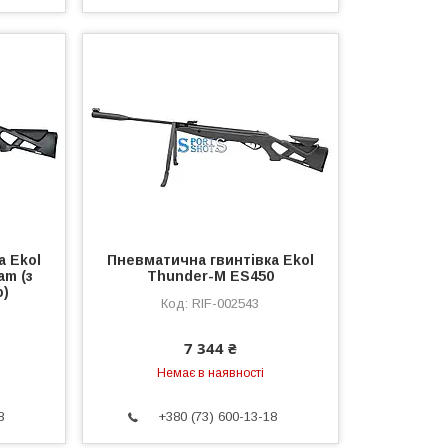
а Ekol
Пневматична гвинтівка Ekol
am (з
Thunder-М ES450
ю)
RIF-002543
7 344 ₴
Немає в наявності
8
+380 (73) 600-13-18