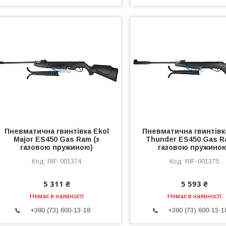
Пневматична гвинтівка Ekol
Пневматична гвинтівк
Major ES450 Gas Ram (з
Thunder ES450 Gas R
газовою пружиною)
газовою пружино
RIF-001374
RIF-001375
5 311 ₴
5 593 ₴
Немає в наявності
Немає в наявності
+380 (73) 600-13-18
+380 (73) 600-13-1