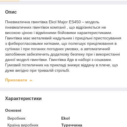
Опис
Пневматична гвинтівка Ekol Major ES450 – модель
пневматичних гвинтівок компанії , що відрізняється не
високою ціною і відмінними бойовими характеристиками.
Гвинтівка має металевий надульник і прицільні пристосування
з фиберогласовыми нитками, що полегшує прицілювання в
сутінках і при поганих погодних умовах, а автоматичний
запобіжник забезпечить додаткову безпеку при і використанні
даної моделі гвинтівки. Гвинтівка йде в наборі з сошками.
Гумовий потиличник на прикладі знижує віддачу в плече, що
дуже вигідно при тривалій стрільбі.
Приховати
Характеристики
Основні
Виробник
Ekol
Країна виробник
Туреччина