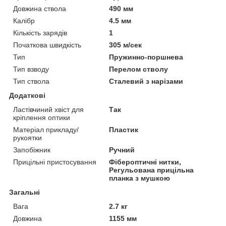
Довжина ствола
490 мм
Калібр
4.5 мм
Кількість зарядів
1
Початкова швидкість
305 м/сек
Тип
Пружинно-поршнева
Тип взводу
Перелом стволу
Тип ствола
Сталевий з нарізами
Додаткові
Ластівчиний хвіст для
Так
кріплення оптики
Матеріал прикладу/
Пластик
рукоятки
Запобіжник
Ручний
Прицільні пристосування
Фібероптичні нитки,
Регульована прицільна
планка з мушкою
Загальні
Вага
2.7 кг
Довжина
1155 мм