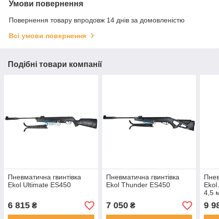
Умови повернення
Повернення товару впродовж 14 днів за домовленістю
Всі умови повернення
Подібні товари компанії
Пневматична гвинтівка
Пневматична гвинтівка
Пнев
Ekol Ultimate ES450
Ekol Thunder ES450
Ekol
4,5 
6 815
7 050
9 9
₴
₴