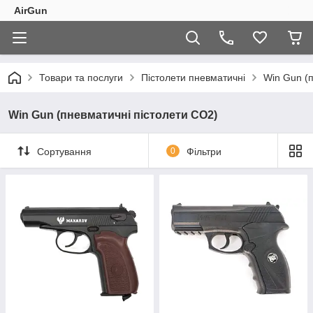
AirGun
Товари та послуги
Пістолети пневматичні
Win Gun (
Win Gun (пневматичні пістолети CO2)
Сортування
0
Фільтри