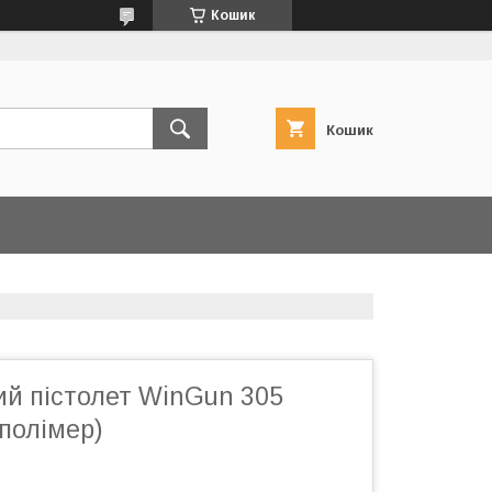
Кошик
Кошик
й пістолет WinGun 305
 полімер)