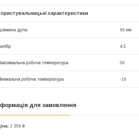
Користувальницькі характеристики
овжина дула
90 мм
алібр
4.5
аксимальна робоча температура
50
інімальна робоча температура
-10
нформація для замовлення
іна:
2 350 ₴