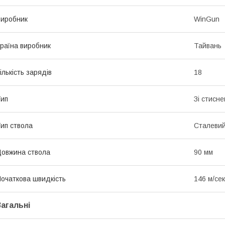
иробник
WinGun
раїна виробник
Тайвань
ількість зарядів
18
ип
Зі стисн
ип ствола
Сталевий
овжина ствола
90 мм
очаткова швидкість
146 м/сек
Загальні