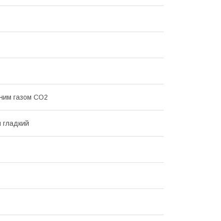
еним газом СО2
 гладкий