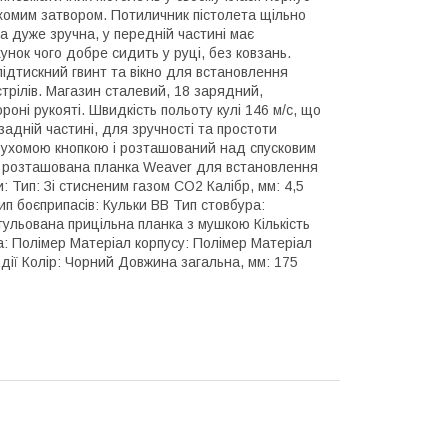
ухомим затвором. Потиличник пістолета щільно
ка дуже зручна, у передній частині має
унок чого добре сидить у руці, без ковзань.
ідтискний гвинт та вікно для встановлення
трілів. Магазин сталевий, 18 зарядний,
оні рукояті. Швидкість польоту кулі 146 м/с, що
адній частині, для зручності та простоти
рухомою кнопкою і розташований над спусковим
ета розташована планка Weaver для встановлення
: Тип: Зі стисненим газом СО2 Калібр, мм: 4,5
ип боєприпасів: Кульки BB Тип стовбура:
гульована прицільна планка з мушкою Кількість
а: Полімер Матеріал корпусу: Полімер Матеріал
дії Колір: Чорний Довжина загальна, мм: 175