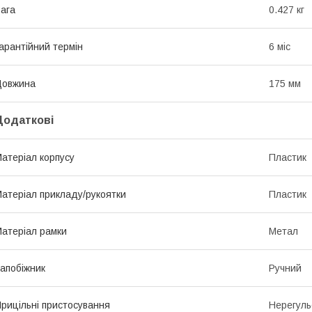
ага
0.427 кг
арантійний термін
6 міс
Довжина
175 мм
Додаткові
атеріал корпусу
Пластик
атеріал прикладу/рукоятки
Пластик
атеріал рамки
Метал
апобіжник
Ручний
рицільні пристосування
Нерегуль