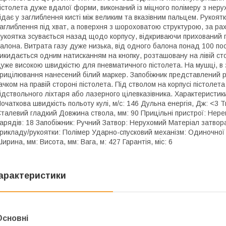
істолета дуже вдалої форми, виконаний із міцного полімеру з нер
ідає у заглиблення кисті між великим та вказівним пальцем. Рукоят
аглиблення під хват, а поверхня з шороховатою структурою, за рах
укоятка зсувається назад щодо корпусу, відкриваючи прихований п
алона. Витрата газу дуже низька, від одного балона понад 100 пос
икидається одним натисканням на кнопку, розташовану на лівій стор
уже високою швидкістю для пневматичного пістолета. На мушці, в з
рицілювання нанесений білий маркер. Запобіжник представлений 
ачком на правій стороні пістолета. Під стволом на корпусі пістол
ідствольного ліхтаря або лазерного цілевказівника. Характеристики
очаткова швидкість польоту кулі, м/с: 146 Дульна енергія, Дж: <3 Т
талевий гладкий Довжина ствола, мм: 90 Прицільні пристрої: Нере
арядів: 18 Запобіжник: Ручний Затвор: Нерухомий Матеріал затвор
рикладу/рукоятки: Полімер Ударно-спусковий механізм: Одиночної 
ирина, мм: Висота, мм: Вага, м: 427 Гарантія, міс: 6
арактеристики
Основні