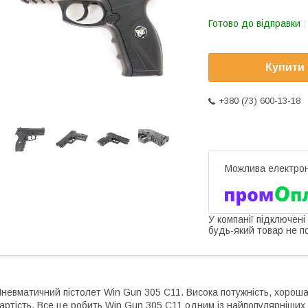
Готово до відправки
Купити
+380 (73) 600-13-18
У компанії підключені
будь-який товар не п
невматичний пістолет Win Gun 305 C11. Висока потужність, хороша 
артість. Все це робить Win Gun 305 С11 одним із найпопулярніших п