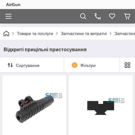
AirGun
Товари та послуги
Запчастини та витратні
Запчастин
Відкриті прицільні пристосування
Сортування
0
Фільтри