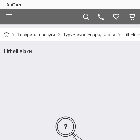
AirGun
Товари та послуги
Туристичне спорядження
Litheli в
Litheli візки