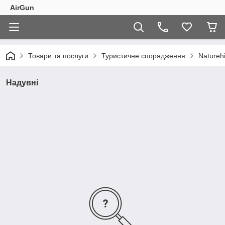
AirGun
Товари та послуги
Туристичне спорядження
Natureh
Надувні