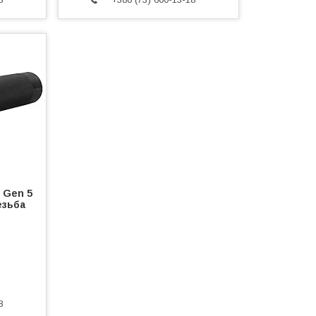
 Gen 5
Резьба
8