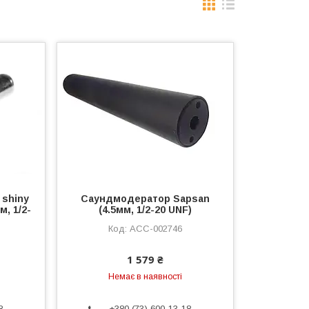
shiny
Саундмодератор Sapsan
м, 1/2-
(4.5мм, 1/2-20 UNF)
ACC-002746
1 579 ₴
Немає в наявності
8
+380 (73) 600-13-18