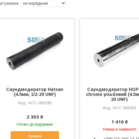
Саундмодератор Hatsan
Саундмодератор HGP 
(4.5мм, 1/2-20 UNF)
chrome різьбовий (4.5м
20 UNF)
ACC-002295
ACC-001933
2 303 ₴
1 410 ₴
Готово до відправки
Немає в наявності
Купити
+380 (73) 600-13-1