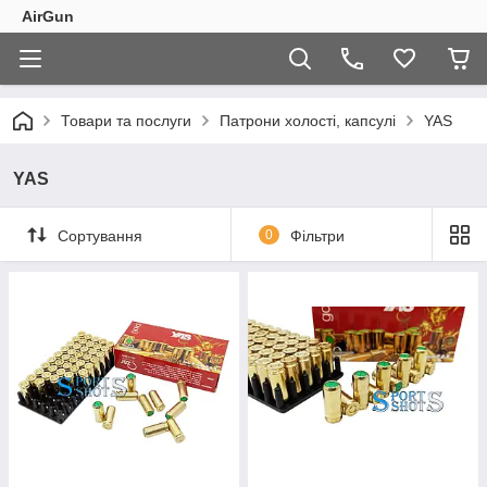
AirGun
Товари та послуги
Патрони холості, капсулі
YAS
YAS
Сортування
0
Фільтри