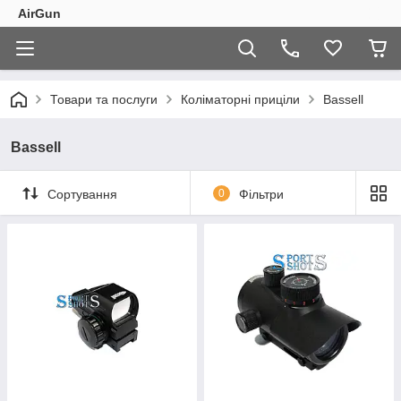
AirGun
Товари та послуги
Коліматорні приціли
Bassell
Bassell
Сортування
0
Фільтри