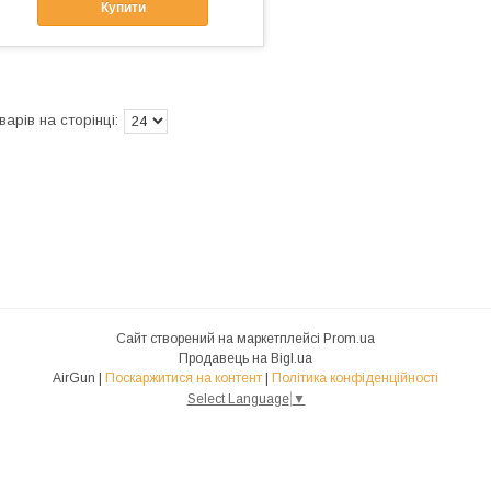
Купити
Сайт створений на маркетплейсі
Prom.ua
Продавець на Bigl.ua
AirGun |
Поскаржитися на контент
|
Політика конфіденційності
Select Language
▼