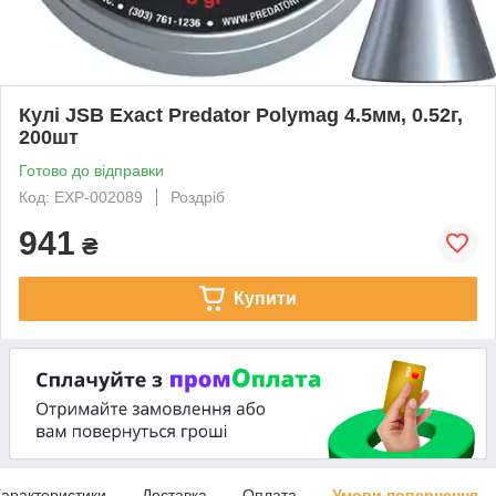
Кулі JSB Exact Predator Polymag 4.5мм, 0.52г,
200шт
Готово до відправки
Код: EXP-002089
Роздріб
941
₴
Купити
арактеристики
Доставка
Оплата
Умови повернення