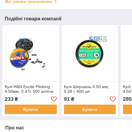
Всі умови повернення
Подібні товари компанії
Кулі H&N Excite Plinking
Кулі Шершень 4.50 мм,
Кулі
4.50мм, 0.47г, 500 шт/пчк
0.28 г, 600 шт
4.50
233
91
285
₴
₴
Купити
Купити
Про нас