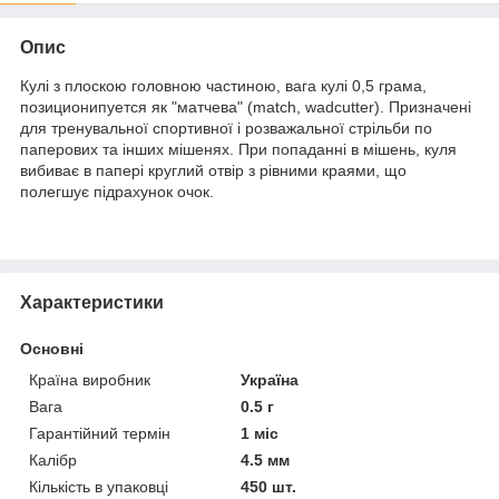
Опис
Кулі з плоскою головною частиною, вага кулі 0,5 грама,
позиционипуется як "матчева" (match, wadcutter). Призначені
для тренувальної спортивної і розважальної стрільби по
паперових та інших мішенях. При попаданні в мішень, куля
вибиває в папері круглий отвір з рівними краями, що
полегшує підрахунок очок.
Характеристики
Основні
Країна виробник
Україна
Вага
0.5 г
Гарантійний термін
1 міс
Калібр
4.5 мм
Кількість в упаковці
450 шт.