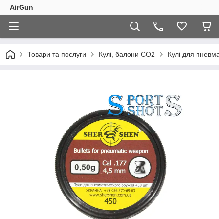
AirGun
Товари та послуги
Кулі, балони СО2
Кулі для пневма