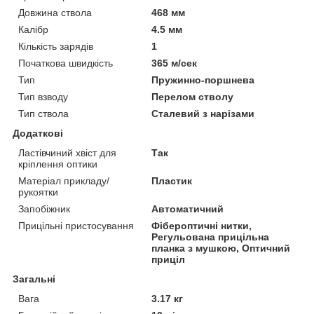
Довжина ствола
468 мм
Калібр
4.5 мм
Кількість зарядів
1
Початкова швидкість
365 м/сек
Тип
Пружинно-поршнева
Тип взводу
Перелом стволу
Тип ствола
Сталевий з нарізами
Додаткові
Ластівчиний хвіст для
Так
кріплення оптики
Матеріал прикладу/
Пластик
рукоятки
Запобіжник
Автоматичний
Прицільні пристосування
Фібероптичні нитки,
Регульована прицільна
планка з мушкою, Оптичний
приціл
Загальні
Вага
3.17 кг