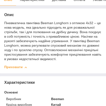
Опис
Пневматична гвинтівка Beeman Longhorn з оптикою 4х32 – це
нова модель, яка ідеально підходить як для розважальної
стрільби, так і для полювання на дрібну дичину. Вона поєднує
в собі потужність і точність з привабливою ціною. Насічки на
рукояті забезпечують надійне утримання. У гвинтівці Beeman
Longhorn, можна регулювати спусковий механізм по довжині
ходу і по зусиллю спуску. Оптоволоконні механічні прицільні
пристосування забезпечують комфортне прицілювання навіть
в умовах недостатньої видимості.
Приховати
Характеристики
Основні
Виробник
Beeman
Країна виробник
Китай