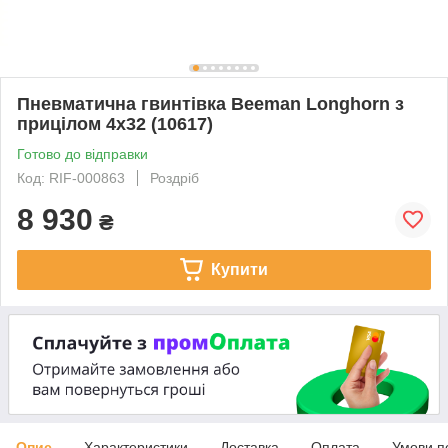
Пневматична гвинтівка Beeman Longhorn з
прицілом 4х32 (10617)
Готово до відправки
Код: RIF-000863
Роздріб
8 930
₴
Купити
Опис
Характеристики
Доставка
Оплата
Умови п