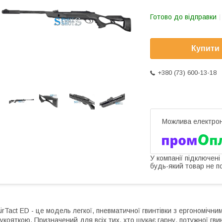
Готово до відправки
Купити
+380 (73) 600-13-18
У компанії підключені
будь-який товар не п
irTact ED - це модель легкої, пневматичної гвинтівки з ергономічн
укояткою. Призначений для всіх тих, хто шукає гарну, потужної гв