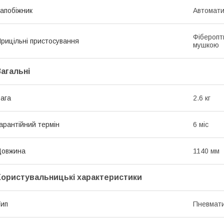
апобіжник
Автомат
Фіберопт
рицільні пристосування
мушкою
Загальні
ага
2.6 кг
арантійний термін
6 міс
Довжина
1140 мм
Користувальницькі характеристики
ип
Пневмати