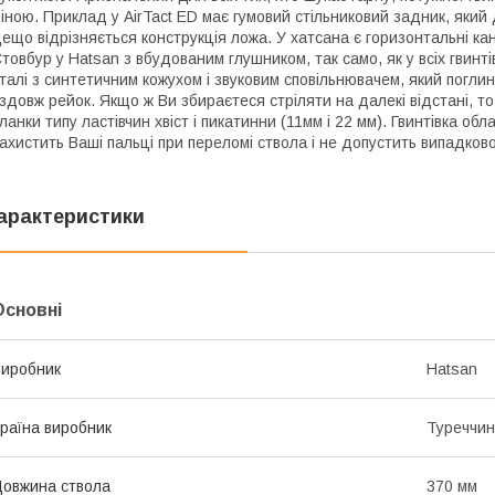
іною. Приклад у AirTact ED має гумовий стільниковий задник, який 
ещо відрізняється конструкція ложа. У хатсана є горизонтальні кан
товбур у Hatsan з вбудованим глушником, так само, як у всіх гвинті
талі з синтетичним кожухом і звуковим сповільнювачем, який поглин
здовж рейок. Якщо ж Ви збираєтеся стріляти на далекі відстані, то
ланки типу ластівчин хвіст і пикатинни (11мм і 22 мм). Гвинтівка о
ахистить Ваші пальці при переломі ствола і не допустить випадково
арактеристики
Основні
иробник
Hatsan
раїна виробник
Туреччи
овжина ствола
370 мм