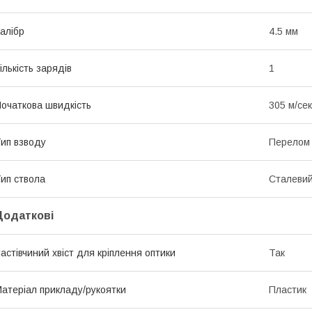
алібр
4.5 мм
ількість зарядів
1
очаткова швидкість
305 м/сек
ип взводу
Перелом 
ип ствола
Сталевий
Додаткові
астівчиний хвіст для кріплення оптики
Так
атеріал прикладу/рукоятки
Пластик