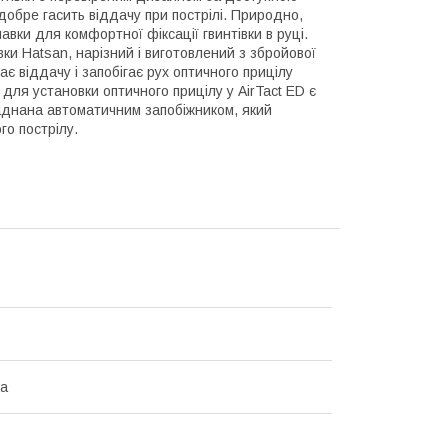
добре гасить віддачу при пострілі. Природно,
авки для комфортної фіксації гвинтівки в руці.
вки Hatsan, нарізний і виготовлений з збройової
ає віддачу і запобігає рух оптичного прицілу
 для установки оптичного прицілу у AirTact ED є
бладнана автоматичним запобіжником, який
го пострілу.
на