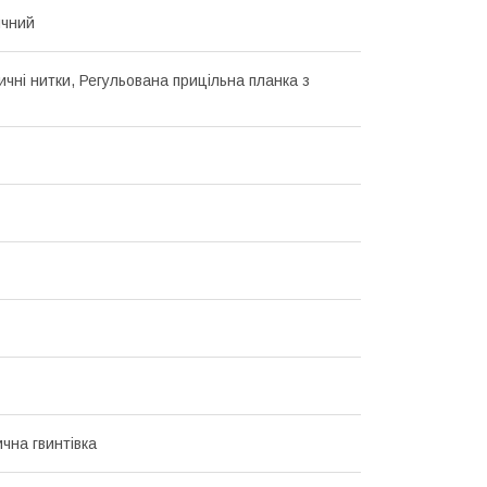
ичний
ичні нитки, Регульована прицільна планка з
чна гвинтівка