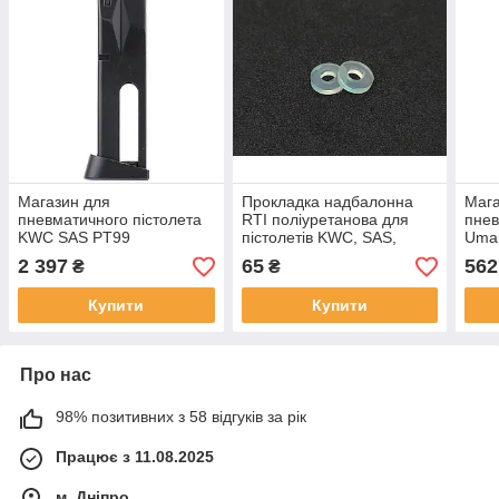
Магазин для
Прокладка надбалонна
Мага
пневматичного пістолета
RTI поліуретанова для
пнев
KWC SAS PT99
пістолетів KWC, SAS,
Umar
Baikal, Gletcher
кал.
2 397
65
562
₴
₴
Купити
Купити
Про нас
98% позитивних з 58 відгуків за рік
Працює з 11.08.2025
м. Дніпро