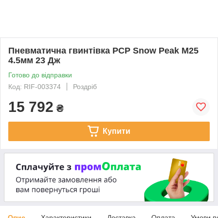
Пневматична гвинтівка PCP Snow Peak M25
4.5мм 23 Дж
Готово до відправки
Код: RIF-003374
Роздріб
15 792
₴
Купити
Опис
Характеристики
Доставка
Оплата
Умови п