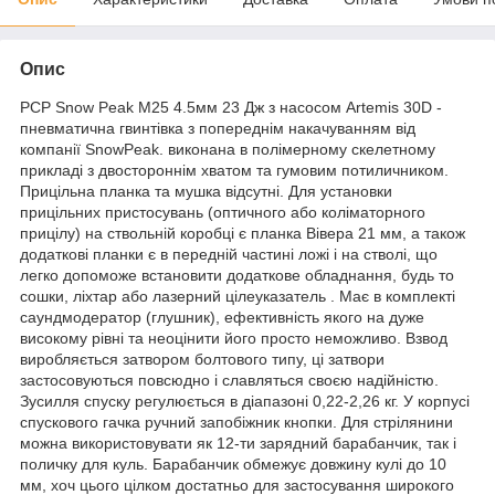
Опис
PCP Snow Peak М25 4.5мм 23 Дж з насосом Artemis 30D -
пневматична гвинтівка з попереднім накачуванням від
компанії SnowPeak. виконана в полімерному скелетному
прикладі з двостороннім хватом та гумовим потиличником.
Прицільна планка та мушка відсутні. Для установки
прицільних пристосувань (оптичного або коліматорного
прицілу) на ствольній коробці є планка Вівера 21 мм, а також
додаткові планки є в передній частині ложі і на стволі, що
легко допоможе встановити додаткове обладнання, будь то
сошки, ліхтар або лазерний цілеуказатель . Має в комплекті
саундмодератор (глушник), ефективність якого на дуже
високому рівні та неоцінити його просто неможливо. Взвод
виробляється затвором болтового типу, ці затвори
застосовуються повсюдно і славляться своєю надійністю.
Зусилля спуску регулюється в діапазоні 0,22-2,26 кг. У корпусі
спускового гачка ручний запобіжник кнопки. Для стрілянини
можна використовувати як 12-ти зарядний барабанчик, так і
поличку для куль. Барабанчик обмежує довжину кулі до 10
мм, хоч цього цілком достатньо для застосування широкого