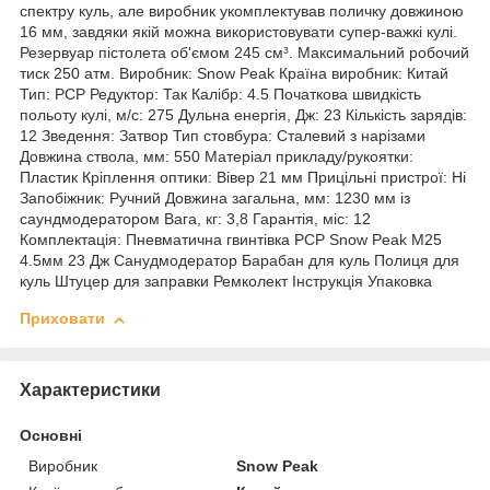
спектру куль, але виробник укомплектував поличку довжиною
16 мм, завдяки якій можна використовувати супер-важкі кулі.
Резервуар пістолета об'ємом 245 см³. Максимальний робочий
тиск 250 атм. Виробник: Snow Peak Країна виробник: Китай
Тип: PCP Редуктор: Так Калібр: 4.5 Початкова швидкість
польоту кулі, м/с: 275 Дульна енергія, Дж: 23 Кількість зарядів:
12 Зведення: Затвор Тип стовбура: Сталевий з нарізами
Довжина ствола, мм: 550 Матеріал прикладу/рукоятки:
Пластик Кріплення оптики: Вівер 21 мм Прицільні пристрої: Ні
Запобіжник: Ручний Довжина загальна, мм: 1230 мм із
саундмодератором Вага, кг: 3,8 Гарантія, міс: 12
Комплектація: Пневматична гвинтівка PCP Snow Peak М25
4.5мм 23 Дж Санудмодератор Барабан для куль Полиця для
куль Штуцер для заправки Ремколект Інструкція Упаковка
Приховати
Характеристики
Основні
Виробник
Snow Peak