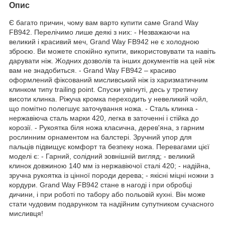
Опис
Є багато причин, чому вам варто купити саме Grand Way
FB942. Перелічимо лише деякі з них: - Незважаючи на
великий і красивий меч, Grand Way FB942 не є холодною
зброєю. Ви можете спокійно купити, використовувати та навіть
дарувати ніж. Жодних дозволів та інших документів на цей ніж
вам не знадобиться. - Grand Way FB942 – красиво
оформлений фіксований мисливський ніж із харизматичним
клинком типу trailing point. Спуски увігнуті, десь у третину
висоти клинка. Ріжуча кромка переходить у невеликий чойл,
що помітно полегшує заточування ножа. - Сталь клинка -
нержавіюча сталь марки 420, легка в заточенні і стійка до
корозії. - Рукоятка біля ножа класична, дерев'яна, з гарним
рослинним орнаментом на балстері. Зручний упор для
пальців підвищує комфорт та безпеку ножа. Перевагами цієї
моделі є: - Гарний, солідний зовнішній вигляд; - великий
клинок довжиною 140 мм із нержавіючої сталі 420; - надійна,
зручна рукоятка із цінної породи дерева; - якісні міцні ножни з
кордури. Grand Way FB942 стане в нагоді і при обробці
дичини, і при роботі по табору або польовій кухні. Він може
стати чудовим подарунком та надійним супутником сучасного
мисливця!