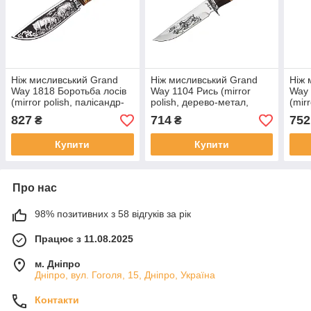
Ніж мисливський Grand
Ніж мисливський Grand
Ніж 
Way 1818 Боротьба лосів
Way 1104 Рись (mirror
Way 
(mirror polish, палісандр-
polish, дерево-метал,
(mir
венге, чохол cordura)
чохол cordura)
мета
827
714
752
₴
₴
Купити
Купити
Про нас
98% позитивних з 58 відгуків за рік
Працює з 11.08.2025
м. Дніпро
Дніпро, вул. Гоголя, 15, Дніпро, Україна
Контакти