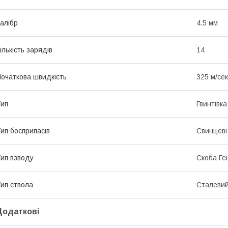
алібр
4.5 мм
ількість зарядів
14
очаткова швидкість
325 м/сек
ип
Гвинтівка
ип боєприпасів
Свинцеві 
ип взводу
Скоба Ге
ип ствола
Сталевий
Додаткові