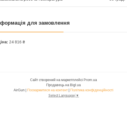
нформація для замовлення
іна:
24 816 ₴
Сайт створений на маркетплейсі
Prom.ua
Продавець на Bigl.ua
AirGun |
Поскаржитися на контент
|
Політика конфіденційності
Select Language
▼