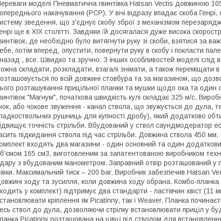
ереваги моделі Пневматична гвинтівка Hatsan Vectis довжиною 105
опереднього накачування (PCP). У вічі відразу впадає скоба Генрі,
истему зведення, що з'єднує скобу зброї з механізмом перезаряд
енрі ще в XIX столітті. Завдяки їй досягалася дуже висока скоростр
винтівок, де необхідно було витягнути руку зі скоби, взятися за важ
ебе, потім вперед, опустити, повернути руку в скобу і покласти пал
 назад , все. Швидко та зручно. З інших особливостей моделі слід в
ожна складати, розкладати, взагалі знімати, а також переміщати в 
озташовується по всій довжині стовбура та за магазином, що дозв
ього розташування прицільної планки та мушки щодо ока та один 
винтівок "Магнум", початкова швидкість кулі складає 325 м/с. Вироб
чок, або чокове звуження - канал ствола, що звужується до дула, 
ладкоствольних рушниць для купності дробу), який додатково обти
ідвищує точність стрільби. Вбудований у ствол саундмодератор е
асить підкидання ствола під час стрільби. Довжина ствола 450 мм.
омплект входять два магазини - один основний та один додатков
б'ємом 165 см3, виготовленим за запатентованою виробником технол
дару з вбудованим манометром. Заправний отвір розташований у п
івки. Максимальний тиск – 200 bar. Виробник забезпечив Hatsan Vec
овжині ходу та зусилля, коли довжина ходу обрана. Комбо-планка 
ходить у комплект) підтримує два стандарти - ластівчин хвіст (11 м
становлювати кріплення як Picatinny, так і Weaver. Планка почина
есь ствол до дула, дозволяючи стрілку встановлювати приціл у бу
ланка Picatinny розташована на цівці під стволом для встановленн