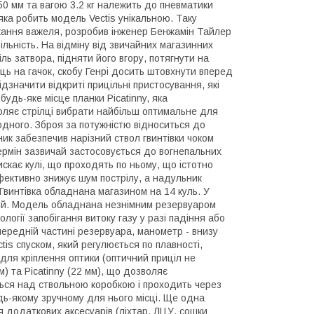
0 мм та вагою 3.2 кг належить до пневматики
 яка робить модель Vectis унікальною. Таку
жання важеля, розробив інженер Бенжамін Тайлер
ільність. На відміну від звичайних магазинних
іль затвора, підняти його вгору, потягнути на
ець на гачок, скобу Генрі досить штовхнути вперед
ідзначити відкриті прицільні пристосування, які
будь-яке місце планки Picatinny, яка
оляє стрілці вибрати найбільш оптимальне для
одного. Зброя за потужністю відноситься до
ник забезпечив нарізний ствол гвинтівки чоком
термін зазвичай застосовується до вогнепальних
скає кулі, що проходять по ньому, що істотно
фективно знижує шум пострілу, а надульник
 Гвинтівка обладнана магазином на 14 куль. У
ий. Модель обладнана незнімним резервуаром
огії запобігання витоку газу у разі падіння або
ередній частині резервуара, манометр - внизу
tis спуском, який регулюється по плавності,
для кріплення оптики (оптичний приціл не
м) та Picatinny (22 мм), що дозволяє
ється над ствольною коробкою і проходить через
дь-якому зручному для нього місці. Ще одна
я додаткових аксесуарів (ліхтар, ЛЦУ, сошки