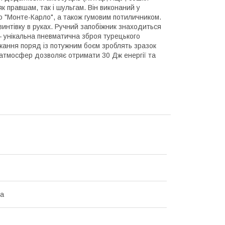
 правшам, так і шульгам. Він виконаний у
ю "Монте-Карло", а також гумовим потиличником.
винтівку в руках. Ручний запобіжник знаходиться
— унікальна пневматична зброя турецького
жання поряд із потужним боєм зроблять зразок
0 атмосфер дозволяє отримати 30 Дж енергії та
на