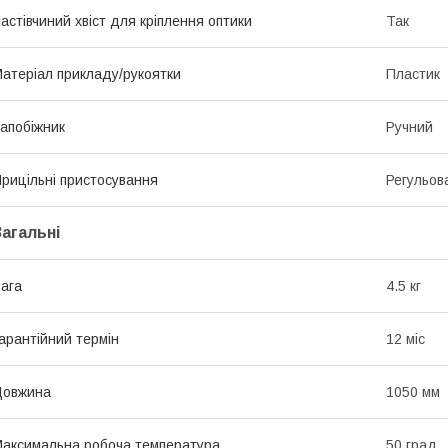
астівчиний хвіст для кріплення оптики
Так
атеріал прикладу/рукоятки
Пластик
апобіжник
Ручний
рицільні пристосування
Регульов
Загальні
ага
4.5 кг
арантійний термін
12 міс
Довжина
1050 мм
аксимальна робоча температура
50 град.