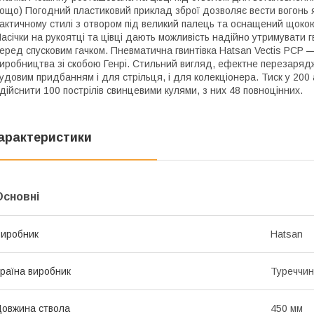
ощо) Погодний пластиковий приклад зброї дозволяє вести вогонь як
актичному стилі з отвором під великий палець та оснащений щоко
асічки на рукоятці та цівці дають можливість надійно утримувати г
еред спусковим гачком. Пневматична гвинтівка Hatsan Vectis PCP 
иробництва зі скобою Генрі. Стильний вигляд, ефектне перезаряд
удовим придбанням і для стрільця, і для колекціонера. Тиск у 20
дійснити 100 пострілів свинцевими кулями, з них 48 повноцінних.
арактеристики
Основні
иробник
Hatsan
раїна виробник
Туреччи
овжина ствола
450 мм