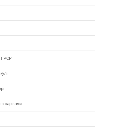
 з РСР
кулі
нрі
 з нарізами