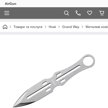
AirGun
Товари та послуги
Ножі
Grand Way
Металеві ножі