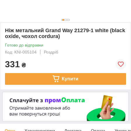
Ніж метальний Grand Way 21279-1 white (black
oxide, чохол cordura)
Готово до відправки
Код: KNI-005104
Роздріб
331
₴
Купити
Опис
Характеристики
Доставка
Оплата
Умови п