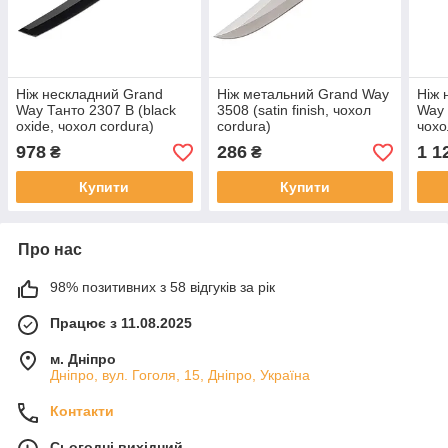
Ніж нескладний Grand
Ніж метальний Grand Way
Ніж 
Way Танто 2307 B (black
3508 (satin finish, чохол
Way 
oxide, чохол cordura)
cordura)
чохо
978
286
1 1
₴
₴
Купити
Купити
Про нас
98% позитивних з 58 відгуків за рік
Працює з 11.08.2025
м. Дніпро
Дніпро, вул. Гоголя, 15, Дніпро, Україна
Контакти
Сьогодні вихідний