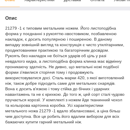
Опис
21279 -1 є типовим метальним ножем. Його листоподібна
форма у поєднанні з рукояттю-хвостовиком, позбавленою
накладок, є досить популярною і поширеною. В даному
випадку зовнішній вигляд та конструкція є чисто утилітарними,
продиктованими практикою та багаторічним досвідом.
Рукоять без накладок не боїться ударів об ціль у разі
невдалого кидка, а листоподібна форма клинка має відмінну
проникаючу здатність. Не дивно, що метальні ножі подібної
форми з'явилися сторіччя тому і продовжують
використовуватися досі. Сталь марки 420, з якої виготовлений
ніж, також добре підходить саме для метальних снарядів.
Вона є досить в'язкою і тому стійка до бічних і ударних
навантажень та не є крихкою. До того ж, цей сорт сталі чудово
пручається корозії. У комплекті з ножем йде тканинний чохол
та кольорова картонна коробка. Усі характеристики
метального ножа 21279 -1 вдало збалансовані, а ціна більш
чим доступна. Все це робить його вдалим вибором для всіх
бажаючих купити гарний метальний ніж.