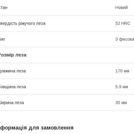
Стан
Новий
вердість ріжучого леза
52 HRC
ип
З фіксов
Розмір леза
овжина леза
170 мм
овщина леза
5.9 мм
ирина леза
35 мм
нформація для замовлення