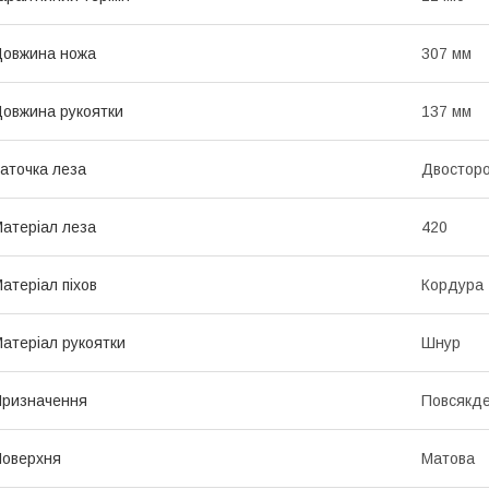
овжина ножа
307 мм
овжина рукоятки
137 мм
аточка леза
Двостор
атеріал леза
420
атеріал піхов
Кордура
атеріал рукоятки
Шнур
ризначення
Повсякд
оверхня
Матова