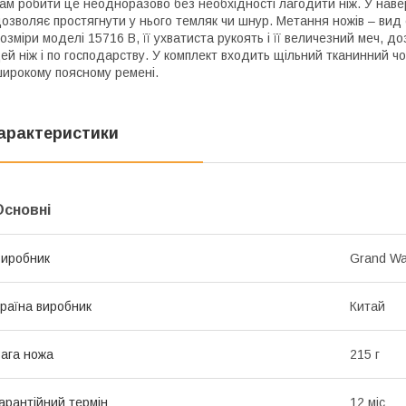
ам робити це неодноразово без необхідності лагодити ніж. У наве
озволяє простягнути у нього темляк чи шнур. Метання ножів – вид 
озміри моделі 15716 B, її ухватиста рукоять і її величезний меч, до
ей ніж і по господарству. У комплект входить щільний тканинний ч
ирокому поясному ремені.
арактеристики
Основні
иробник
Grand W
раїна виробник
Китай
ага ножа
215 г
арантійний термін
12 міс