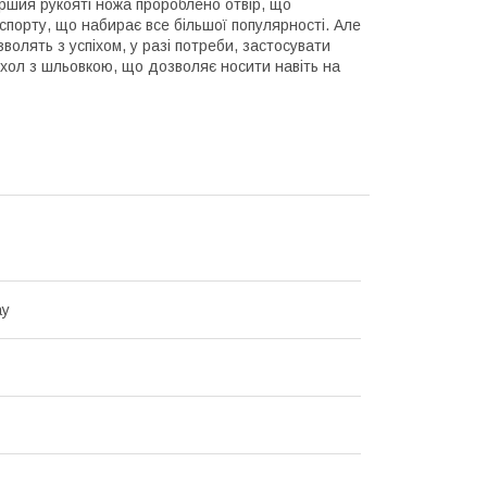
ршия рукояті ножа пророблено отвір, що
спорту, що набирає все більшої популярності. Але
зволять з успіхом, у разі потреби, застосувати
охол з шльовкою, що дозволяє носити навіть на
ay