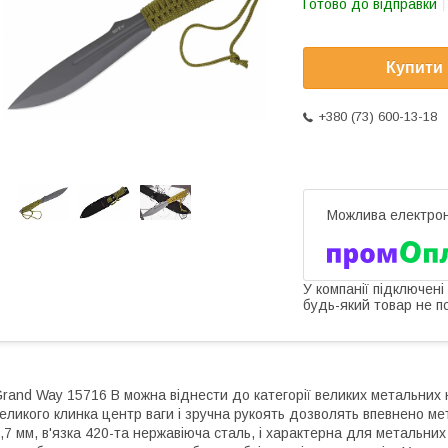
Готово до відправки
Купити
+380 (73) 600-13-18
У компанії підключені
будь-який товар не п
rand Way 15716 B можна віднести до категорії великих метальних н
еликого клинка центр ваги і зручна рукоять дозволять впевнено ме
,7 мм, в'язка 420-та нержавіюча сталь, і характерна для метальних