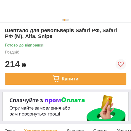
Шептало для револьверів Safari РФ, Safari
РФ (М), Alfa, Snipe
Готово до відправки
Роздріб
214
₴
Купити
Опис
Характеристики
Доставка
Оплата
Умови 