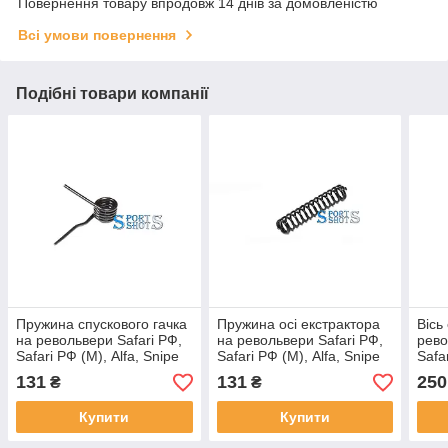
Повернення товару впродовж 14 днів за домовленістю
Всі умови повернення
Подібні товари компанії
Пружина спускового гачка
Пружина осі екстрактора
Вісь
на револьвери Safari РФ,
на револьвери Safari РФ,
рево
Safari РФ (М), Alfa, Snipe
Safari РФ (М), Alfa, Snipe
Safa
131
131
250
₴
₴
Купити
Купити