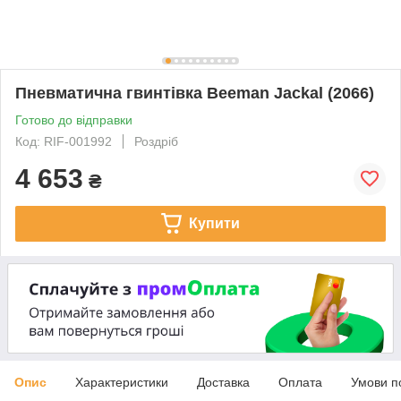
Пневматична гвинтівка Beeman Jackal (2066)
Готово до відправки
Код: RIF-001992
Роздріб
4 653
₴
Купити
Опис
Характеристики
Доставка
Оплата
Умови п