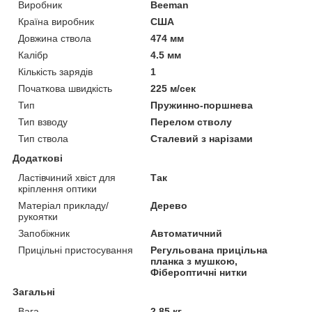
Виробник
Beeman
Країна виробник
США
Довжина ствола
474 мм
Калібр
4.5 мм
Кількість зарядів
1
Початкова швидкість
225 м/сек
Тип
Пружинно-поршнева
Тип взводу
Перелом стволу
Тип ствола
Сталевий з нарізами
Додаткові
Ластівчиний хвіст для
Так
кріплення оптики
Матеріал прикладу/
Дерево
рукоятки
Запобіжник
Автоматичний
Прицільні пристосування
Регульована прицільна
планка з мушкою,
Фібероптичні нитки
Загальні
Вага
2.85 кг