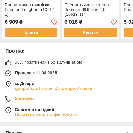
Пневматична гвинтівка
Пневматична гвинтівка
Пнев
Beeman Longhorn (10617-
Beeman SIBE кал.4,5
Beem
1)
(10619-1)
6 909
6 016
5 0
₴
₴
Купити
Купити
Про нас
98% позитивних з 58 відгуків за рік
Працює з 11.08.2025
м. Дніпро
Дніпро, вул. Гоголя, 15, Дніпро, Україна
Контакти
Сьогодні вихідний
Показати весь графік роботи
Про нас