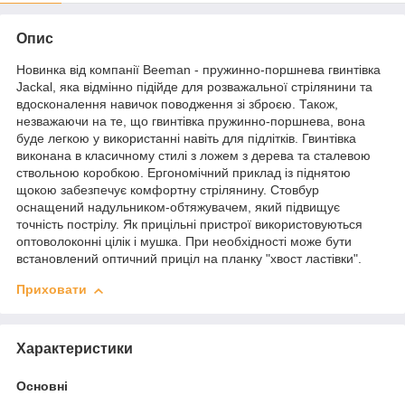
Опис
Новинка від компанії Beeman - пружинно-поршнева гвинтівка
Jackal, яка відмінно підійде для розважальної стрілянини та
вдосконалення навичок поводження зі зброєю. Також,
незважаючи на те, що гвинтівка пружинно-поршнева, вона
буде легкою у використанні навіть для підлітків. Гвинтівка
виконана в класичному стилі з ложем з дерева та сталевою
ствольною коробкою. Ергономічний приклад із піднятою
щокою забезпечує комфортну стрілянину. Стовбур
оснащений надульником-обтяжувачем, який підвищує
точність пострілу. Як прицільні пристрої використовуються
оптоволоконні цілік і мушка. При необхідності може бути
встановлений оптичний приціл на планку "хвост ластівки".
Приховати
Характеристики
Основні