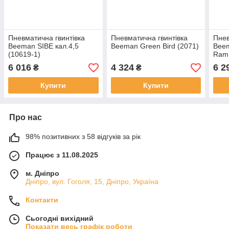
Пневматична гвинтівка
Пневматична гвинтівка
Пнев
Beeman SIBE кал.4,5
Beeman Green Bird (2071)
Beem
(10619-1)
Ram 
пру
6 016
4 324
6 2
₴
₴
Купити
Купити
Про нас
98% позитивних з 58 відгуків за рік
Працює з 11.08.2025
м. Дніпро
Дніпро, вул. Гоголя, 15, Дніпро, Україна
Контакти
Сьогодні вихідний
Показати весь графік роботи