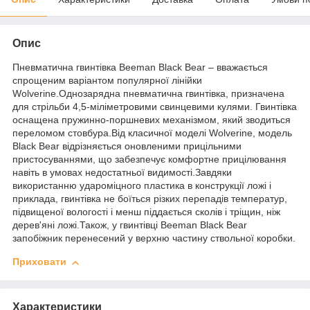
Опис
Пневматична гвинтівка Beeman Black Bear – вважається
спрощеним варіантом популярної лінійки
Wolverine.Однозарядна пневматична гвинтівка, призначена
для стрільби 4,5-міліметровими свинцевими кулями. Гвинтівка
оснащена пружинно-поршневих механізмом, який зводиться
переломом стовбура.Від класичної моделі Wolverine, модель
Black Bear відрізняється оновленими прицільними
пристосуваннями, що забезпечує комфортне прицілювання
навіть в умовах недостатньої видимості.Завдяки
використанню удароміцного пластика в конструкції ложі і
приклада, гвинтівка не боїться різких перепадів температур,
підвищеної вологості і менш піддається сколів і тріщин, ніж
дерев'яні ложі.Також, у гвинтівці Beeman Black Bear
запобіжник перенесений у верхню частину ствольної коробки.
Приховати
Характеристики