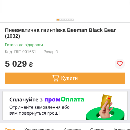
Пневматична гвинтівка Beeman Black Bear
(1032)
Готово до відправки
Код: RIF-001631
Роздріб
5 029
₴
Купити
Опис
Характеристики
Доставка
Оплата
Умови п