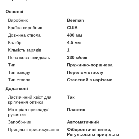
Основні
Виробник
Beeman
Країна виробник
США
Довжина ствола
480 мм
Калібр
4.5 мм
Кількість зарядів
1
Початкова швидкість
330 м/сек
Тип
Пружинно-поршнева
Тип взводу
Перелом стволу
Тип ствола
Сталевий з нарізами
Додаткові
Ластівчиний хвіст для
Так
кріплення оптики
Матеріал прикладу/
Пластик
рукоятки
Запобіжник
Автоматичний
Прицільні пристосування
Фібероптичні нитки,
Регульована прицільна