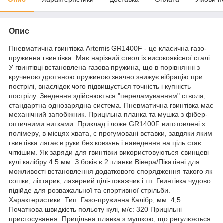
Опис
Пневматична гвинтівка Artemis GR1400F - це класична газо-
пружинна гвинтівка. Має нарізний ствол із високоякісної сталі.
У гвинтівці встановлена газова пружина, що в порівнянні з
крученою дротяною пружиною значно знижує вібрацію при
пострілі, внаслідок чого підвищується точність і купність
пострілу. Зведення здійснюється "переламуванням" ствола,
стандартна однозарядна система. Пневматична гвинтівка має
механічний запобіжник. Прицільна планка та мушка з фібер-
оптичними нитками. Приклад і ложе GR1400F виготовлені з
полімеру, в місцях хвата, є прогумовані вставки, завдяки яким
гвинтівка лягає в руки без ковзань і наведення на ціль стає
чіткішим. Як заряди для гвинтівки використовуються свинцеві
кулі калібру 4.5 мм. З боків є 2 планки Вівера/Пікатінні для
можливості встановлення додаткового спорядження такого як
сошки, ліхтарик, лазерний цілі-покажчик і тп. Гвинтівка чудово
підійде для розважальної та спортивної стрільби.
Характеристики: Тип: Газо-пружинна Калібр, мм: 4,5
Початкова швидкість польоту кулі, м/с: 320 Прицільні
пристосування: Прицільна планка з мушкою, що регулюється