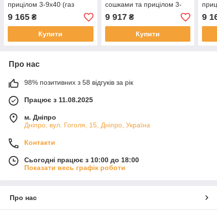
прицілом 3-9x40 (газ
сошками та прицілом 3-
приц
пружина, ОП)
9x40 (газ пружина, ОП,
пруж
9 165
9 917
9 1
₴
₴
сошки)
Купити
Купити
Про нас
98% позитивних з 58 відгуків за рік
Працює з 11.08.2025
м. Дніпро
Дніпро, вул. Гоголя, 15, Дніпро, Україна
Контакти
Сьогодні працює з 10:00 до 18:00
Показати весь графік роботи
Про нас