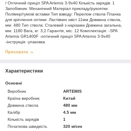
/ Оптичний приціл SPA Artemis 3-9x40 Кількість зарядів: 1
Запобіжник: Механічний Матеріал прикладу/рукоятки:
Полімер/гумові вставки Тип взводу: Перелом ствола Планка
для кріплення оптики: Ластівчин хвіст 11мм Довжина ствола,
мм: 480 Тип ствола: Сталевий з нарізами Довжина загальна,
мм: 1180 Вага, кг: 3,2 Гарантія, міс: 12 Комплектація: -SPA
Artemis GR1400F -оптичний приціл SPA Artemis 3-9x40
-інструкція -упаковка
Приховати
Характеристики
Основні
Виробник
ARTEMIS
Країна виробник
Китай
Довжина ствола
480 мм
Калібр
4.5 мм
Кількість зарядів
1
Початкова швидкість
320 м/сек