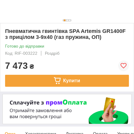
Пневматична гвинтівка SPA Artemis GR1400F
з прицілом 3-9x40 (газ пружина, ОП)
Готово до відправки
Код: RIF-003222
Роздріб
7 473
₴
Купити
Опис
Характеристики
Доставка
Оплата
Умови п