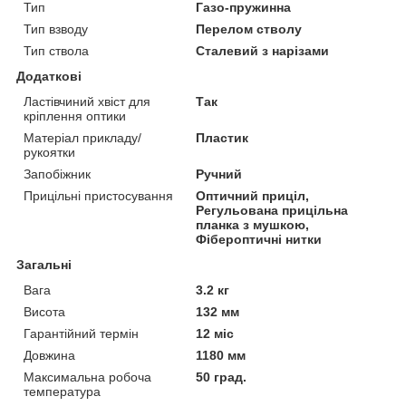
Тип
Газо-пружинна
Тип взводу
Перелом стволу
Тип ствола
Сталевий з нарізами
Додаткові
Ластівчиний хвіст для
Так
кріплення оптики
Матеріал прикладу/
Пластик
рукоятки
Запобіжник
Ручний
Прицільні пристосування
Оптичний приціл,
Регульована прицільна
планка з мушкою,
Фібероптичні нитки
Загальні
Вага
3.2 кг
Висота
132 мм
Гарантійний термін
12 міс
Довжина
1180 мм
Максимальна робоча
50 град.
температура