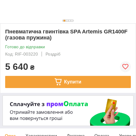
Пневматична гвинтівка SPA Artemis GR1400F
(газова пружина)
Готово до відправки
Код: RIF-003220
Роздріб
5 640
₴
Купити
Опис
Характеристики
Доставка
Оплата
Умови п