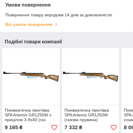
Умови повернення
Повернення товару впродовж 14 днів за домовленістю
Всі умови повернення
Подібні товари компанії
Пневматична гвинтівка
Пневматична гвинтівка
Пнев
SPA Artemis GR1250W з
SPA Artemis GR1250W
SPA 
прицілом 3-9x40 (газ
(газова пружина)
сошк
пружина, ОП)
сошк
9 165
7 332
8 0
₴
₴