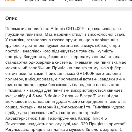
Опис
Пневматична гвинтівка Artemis GR1400F - це класична газо-
пружинна гвинтівка. Має нарізний ствол із високоякісної сталі.
У гвинтівці встановлена ​​газова пружина, що в порівнянні з
крученою дротяною пружиною значно знижує вібрацію при
пострілі, внаслідок чого підвищується точність і купність
пострілу. Зведення здійснюється "переламуванням" ствола,
стандартна однозарядна система. Пневматична гвинтівка має
механічний запобіжник. Прицільна планка та мушка з фібер-
оптичними нитками. Приклад і ложе GR1400F виготовлені з
полімеру, в місцях хвата, є прогумовані вставки, завдяки яким
гвинтівка лягає в руки без ковзань і наведення на ціль стає
чіткішим. Як заряди для гвинтівки використовуються свинцеві
кулі калібру 4.5 мм. З боків є 2 планки Вівера/Пікатінні для
можливості встановлення додаткового спорядження такого як
сошки, ліхтарик, лазерний цілі-покажчик і тп. Гвинтівка чудово
підійде для розважальної та спортивної стрільби.
Характеристики: Тип: Газо-пружинна Калібр, мм: 4,5
Початкова швидкість польоту кулі, м/с: 320 Прицільні пристрої:
Регульована прицільна планка з мушкою Кількість зарядів: 1