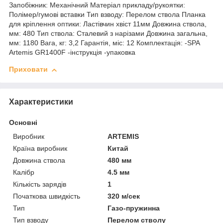
Запобіжник: Механічний Матеріал прикладу/рукоятки:
Полімер/гумові вставки Тип взводу: Перелом ствола Планка
для кріплення оптики: Ластівчин хвіст 11мм Довжина ствола,
мм: 480 Тип ствола: Сталевий з нарізами Довжина загальна,
мм: 1180 Вага, кг: 3,2 Гарантія, міс: 12 Комплектація: -SPA
Artemis GR1400F -інструкція -упаковка
Приховати
Характеристики
Основні
Виробник
ARTEMIS
Країна виробник
Китай
Довжина ствола
480 мм
Калібр
4.5 мм
Кількість зарядів
1
Початкова швидкість
320 м/сек
Тип
Газо-пружинна
Тип взводу
Перелом стволу