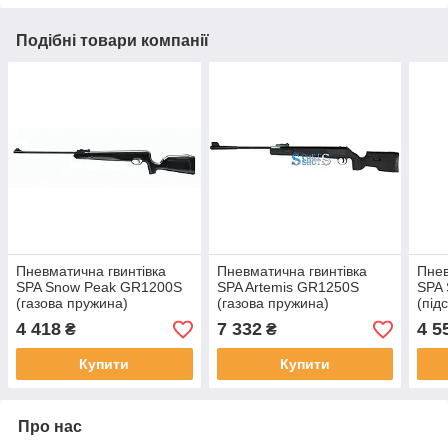
Подібні товари компанії
Пневматична гвинтівка
Пневматична гвинтівка
Пнев
SPA Snow Peak GR1200S
SPA Artemis GR1250S
SPA
(газова пружина)
(газова пружина)
(під
газо
4 418
7 332
4 5
₴
₴
Купити
Купити
Про нас