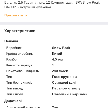
Вага, кг: 2,5 Гарантія, міс: 12 Комплектація: -SPA Snow Peak
GR800S -інструкція -упаковка
Приховати
Характеристики
Основні
Виробник
Snow Peak
Країна виробник
Китай
Калібр
4.5 мм
Кількість зарядів
1
Початкова швидкість
240 м/сек
Тип
Газо-пружинна
Тип боєприпасів
Свинцеві кулі
Тип взводу
Перелом стволу
Тип ствола
Сталевий з нарізами
Додаткові
Ластівчиний хвіст для
Так