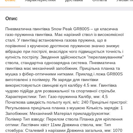
Опис
Пневматична гвинтівка Snow Peak GR800S – це класична
газо-пружинна гвинтівка. Має нарізний ствол із високоякісної
сталі. У гвинтівці встановлена газова пружина, що в
порівнянні з крученою дротяною пружиною значно знижує
вібрацію при пострілі, внаслідок чого підвищується точність і
купність пострілу. Зведення здійснюється "переламуванням"
ствола, стандартна однозарядна система. Пневматична
гвинтівка має механічний запобіжник. Прицільна планка та
мушка з фібер-оптичними нитками. Приклад і ложа GR800S
виготовлені з полімеру. Як заряди для гвинтівки
використовуються свинцеві кулі калібру 4.5 мм. Гвинтівка
чудово підійде для розважальної та спортивної стрільби.
Характеристики: Тип: Газо-пружинна Калібр, мм: 4,5
Початкова швидкість польоту кулі, м/с: 240 Прицільні пристрої:
Регульована прицільна планка з мушкою Кількість зарядів: 1
Запобіжник: Механічний Матеріал прикладу/рукоятки:
Полімер Тип взводу: Перелом ствола Планка для кріплення
оптики: Ластівчин хвіст 11мм Довжина ствола, мм: Тип
стовбура: Сталевий з нарізами Довжина загальна, мм: 1070