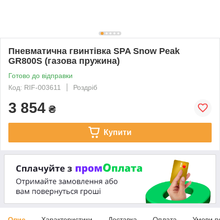
Пневматична гвинтівка SPA Snow Peak
GR800S (газова пружина)
Готово до відправки
Код: RIF-003611
Роздріб
3 854
₴
Купити
Опис
Характеристики
Доставка
Оплата
Умови п