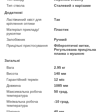
Тип ствола
Сталевий з нарізами
Додаткові
Ластівчиний хвіст для
Так
кріплення оптики
Матеріал прикладу/
Пластик
рукоятки
Запобіжник
Ручний
Прицільні пристосування
Фібероптичні нитки,
Регульована прицільна
планка з мушкою
Загальні
Вага
2.95 кг
Висота
140 мм
Гарантійний термін
12 міс
Довжина
1085 мм
Максимальна робоча
50 град.
температура
Мінімальна робоча
-10 град.
температура
Ширина
40 мм