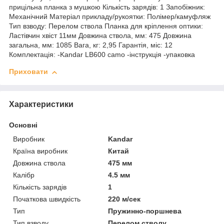
прицільна планка з мушкою Кількість зарядів: 1 Запобіжник:
Механічний Матеріал прикладу/рукоятки: Полімер/камуфляж
Тип взводу: Перелом ствола Планка для кріплення оптики:
Ластівчин хвіст 11мм Довжина ствола, мм: 475 Довжина
загальна, мм: 1085 Вага, кг: 2,95 Гарантія, міс: 12
Комплектація: -Kandar LB600 camo -інструкція -упаковка
Приховати
Характеристики
Основні
Виробник
Kandar
Країна виробник
Китай
Довжина ствола
475 мм
Калібр
4.5 мм
Кількість зарядів
1
Початкова швидкість
220 м/сек
Тип
Пружинно-поршнева
Тип взводу
Перелом стволу