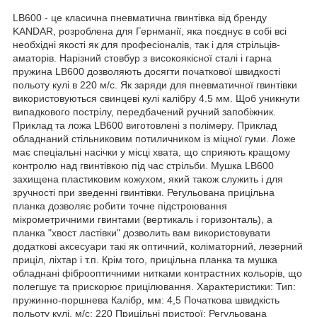
LB600 - це класична пневматична гвинтівка від бренду
KANDAR, розроблена для Гернманії, яка поєднує в собі всі
необхідні якості як для професіоналів, так і для стрільців-
аматорів. Нарізний стовбур з високоякісної сталі і гарна
пружина LB600 дозволяють досягти початкової швидкості
польоту кулі в 220 м/с. Як заряди для пневматичної гвинтівки
використовуються свинцеві кулі калібру 4.5 мм. Щоб уникнути
випадкового пострілу, передбачений ручний запобіжник.
Приклад та ложа LB600 виготовлені з полімеру. Приклад
обладнаний стільниковим потиличником із міцної гуми. Ложе
має спеціальні насічки у місці хвата, що сприяють кращому
контролю над гвинтівкою під час стрільби. Мушка LB600
захищена пластиковим кожухом, який також служить і для
зручності при зведенні гвинтівки. Регульована прицільна
планка дозволяє робити точне підстроювання
мікрометричними гвинтами (вертикаль і горизонталь), а
планка "хвост ластівки" дозволить вам використовувати
додаткові аксесуари такі як оптичний, коліматорний, лезерний
приціл, ліхтар і т.п. Крім того, прицільна планка та мушка
обладнані фіброоптичними нитками контрастних кольорів, що
полегшує та прискорює прицілювання. Характеристики: Тип:
пружинно-поршнева Калібр, мм: 4,5 Початкова швидкість
польоту кулі, м/с: 220 Прицільні пристрої: Регульована