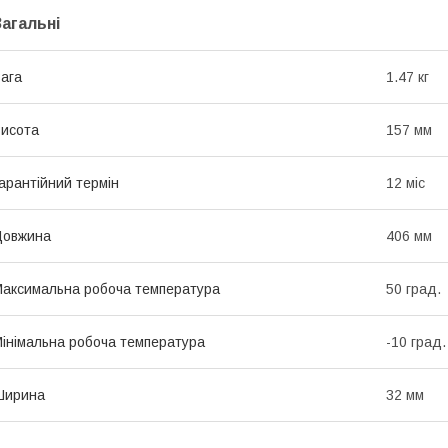
Загальні
ага
1.47 кг
исота
157 мм
арантійний термін
12 міс
Довжина
406 мм
аксимальна робоча температура
50 град.
інімальна робоча температура
-10 град.
Ширина
32 мм