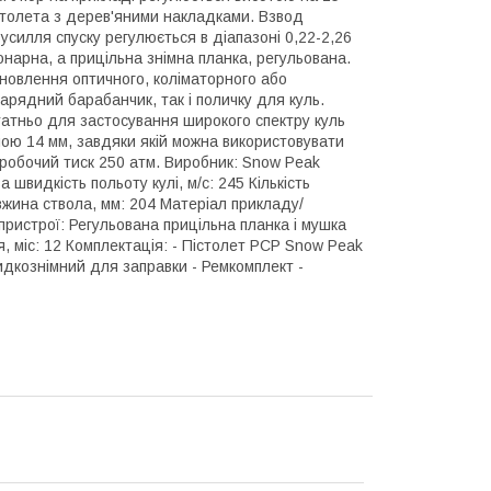
істолета з дерев'яними накладками. Взвод
усилля спуску регулюється в діапазоні 0,22-2,26
іонарна, а прицільна знімна планка, регульована.
тановлення оптичного, коліматорного або
арядний барабанчик, так і поличку для куль.
татньо для застосування широкого спектру куль
ною 14 мм, завдяки якій можна використовувати
й робочий тиск 250 атм. Виробник: Snow Peak
 швидкість польоту кулі, м/с: 245 Кількість
вжина ствола, мм: 204 Матеріал прикладу/
 пристрої: Регульована прицільна планка і мушка
я, міс: 12 Комплектація: - Пістолет PCP Snow Peak
дкознімний для заправки - Ремкомплект -