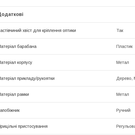
Додаткові
астівчиний хвіст для кріплення оптики
Так
атеріал барабана
Пластик
атеріал корпусу
Метал
атеріал прикладу/рукоятки
Дерево, 
атеріал рамки
Метал
апобіжник
Ручний
рицільні пристосування
Регульов