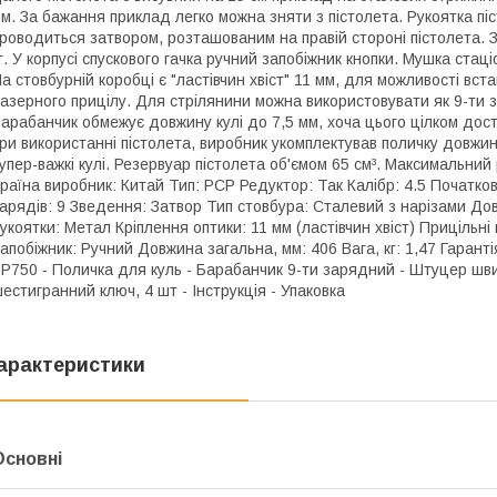
м. За бажання приклад легко можна зняти з пістолета. Рукоятка п
роводиться затвором, розташованим на правій стороні пістолета. З
г. У корпусі спускового гачка ручний запобіжник кнопки. Мушка стац
а стовбурній коробці є "ластівчин хвіст" 11 мм, для можливості вс
азерного прицілу. Для стрілянини можна використовувати як 9-ти з
арабанчик обмежує довжину кулі до 7,5 мм, хоча цього цілком дос
ри використанні пістолета, виробник укомплектував поличку довжи
упер-важкі кулі. Резервуар пістолета об'ємом 65 см³. Максимальни
раїна виробник: Китай Тип: PCP Редуктор: Так Калібр: 4.5 Початкова
арядів: 9 Зведення: Затвор Тип стовбура: Сталевий з нарізами До
укоятки: Метал Кріплення оптики: 11 мм (ластівчин хвіст) Прицільні
апобіжник: Ручний Довжина загальна, мм: 406 Вага, кг: 1,47 Гаранті
P750 - Поличка для куль - Барабанчик 9-ти зарядний - Штуцер шви
естигранний ключ, 4 шт - Інструкція - Упаковка
арактеристики
Основні