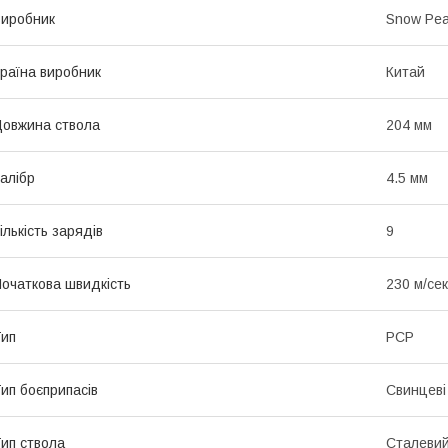
иробник
Snow Pe
раїна виробник
Китай
овжина ствола
204 мм
алібр
4.5 мм
ількість зарядів
9
очаткова швидкість
230 м/сек
ип
PCP
ип боєприпасів
Свинцеві 
ип ствола
Сталевий