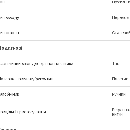
ип
Пружинн
ип взводу
Перелом 
ип ствола
Сталевий
Додаткові
астівчиний хвіст для кріплення оптики
Так
атеріал прикладу/рукоятки
Пластик
апобіжник
Ручний
Регульов
рицільні пристосування
нитки
Загальні