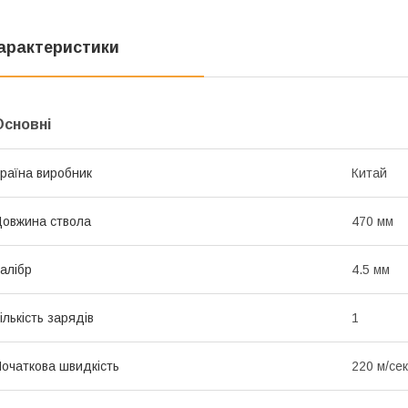
арактеристики
Основні
раїна виробник
Китай
овжина ствола
470 мм
алібр
4.5 мм
ількість зарядів
1
очаткова швидкість
220 м/сек