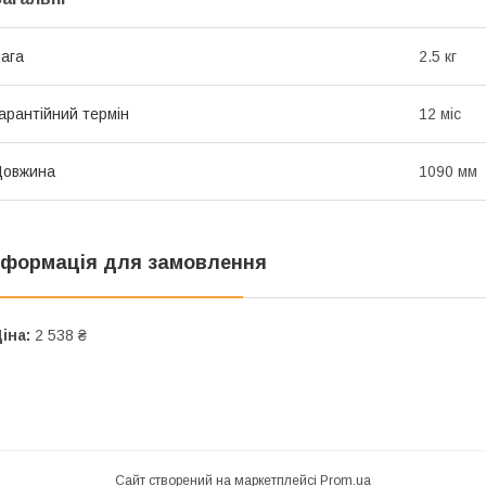
ага
2.5 кг
арантійний термін
12 міс
Довжина
1090 мм
нформація для замовлення
іна:
2 538 ₴
Сайт створений на маркетплейсі
Prom.ua