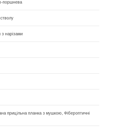
о-поршнева
стволу
 з нарізами
ана прицільна планка з мушкою, Фібероптичні