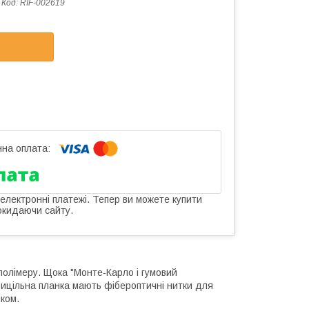
Код:
RIF-002619
 електронні платежі. Тепер ви можете купити
окидаючи сайту.
полімеру. Щока "Монте-Карло і гумовий
рицільна планка мають фібероптичні нитки для
ком.