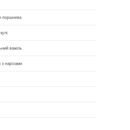
о-поршнева
кулі
ьний важіль
 з нарізами