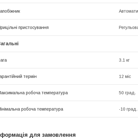
апобіжник
Автомат
рицільні пристосування
Регульов
Загальні
ага
3.1 кг
арантійний термін
12 міс
аксимальна робоча температура
50 град.
інімальна робоча температура
-10 град.
нформація для замовлення