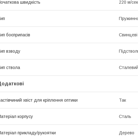
очаткова швидкість
220 м/сек
ип
Пружинн
ип боєприпасів
Свинцеві 
ип взводу
Підствол
ип ствола
Сталевий
Додаткові
астівчиний хвіст для кріплення оптики
Так
атеріал корпусу
Сталь
атеріал прикладу/рукоятки
Дерево