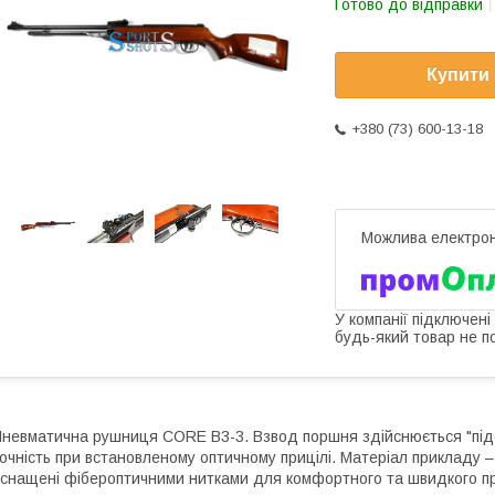
Готово до відправки
Купити
+380 (73) 600-13-18
У компанії підключені
будь-який товар не п
невматична рушниця CORE B3-3. Взвод поршня здійснюється "під
очність при встановленому оптичному прицілі. Матеріал прикладу 
снащені фібероптичними нитками для комфортного та швидкого п