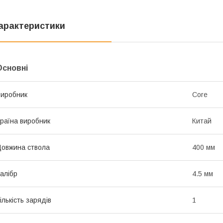
арактеристики
Основні
иробник
Core
раїна виробник
Китай
овжина ствола
400 мм
алібр
4.5 мм
ількість зарядів
1