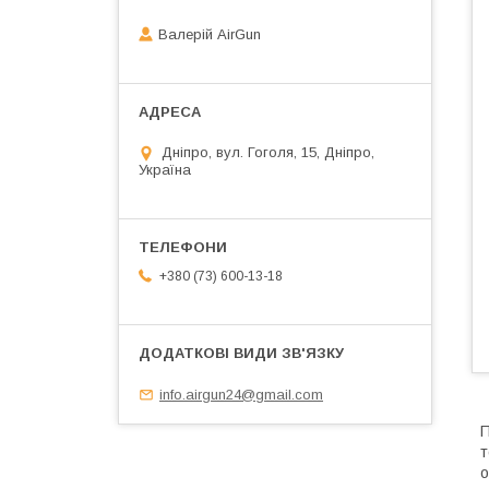
Валерій AirGun
Дніпро, вул. Гоголя, 15, Дніпро,
Україна
+380 (73) 600-13-18
info.airgun24@gmail.com
П
т
о