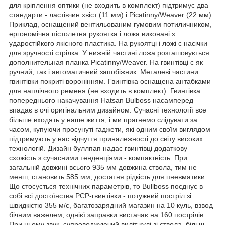
для кріплення оптики (не входить в комплект) підтримує два
стандарти - ластівчин хвіст (11 мм) і Picatinny/Weaver (22 мм).
Приклад, оснащений вентильованим гумовим потиличником,
ергономічна пістолетна рукоятка і ложа виконані з
ударостійкого якісного пластика. На рукоятці і ложі є насічки
для зручності стрілка. У нижній частині ложа розташовується
дополнительная планка Picatinny/Weaver. На гвинтівці є як
ручний, так і автоматичний запобіжник. Металеві частини
гвинтівки покриті воронінням. Гвинтівка оснащена антабками
для наплічного ременя (не входить в комплект). Гвинтівка
попереднього накачування Hatsan Bulboss насамперед
впадає в очі оригінальним дизайном. Сучасні технології все
більше входять у наше життя, і ми прагнемо слідувати за
часом, купуючи просунуті гаджети, які одним своїм виглядом
підтримують у нас відчуття приналежності до світу високих
технологій. Дизайн буллпап надає гвинтівці додаткову
схожість з сучасними тенденціями - компактність. При
загальній довжині всього 935 мм довжина ствола, тим не
менш, становить 585 мм, достатня рідкість для пневматики.
Що стосується технічних параметрів, то Bullboss поєднує в
собі всі достоїнства PCP-гвинтівки - потужний постріл зі
швидкістю 355 м/с, багатозарядний магазин на 10 куль, взвод
бічним важелем, однієї заправки вистачає на 160 пострілів.
При цьому звук, супроводжуючий виліт кулі зі ствола, більш