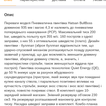
Опис
Переваги моделі Пневматична гвинтівка Hatsan BullBoss
довжиною 935 мм і вагою 4,3 кг належить до пневматики
попереднього накачування (PCP). Максимальний тиск 200
bar, швидкість польоту кулі 355 м/с. 160 пострілів з однієї
заправки, з них 55 з оптимальною швидкістю (плато). Дизайн
гвинтівки - буллпап (зброя буллпап відрізняється тим, що
ударно-спусковий механізм розташовується позаду рукоятки,
зазвичай у прикладі, що дає можливість зменшити довжину
гвинтівки, зберігши довжину ствола, а, значить, і
характеристики стрільби, також зменшується віддача при
пострілі). Гвинтівка оснащена технологією Quiet Energy (QE),
до 50 % знижує шум за рахунок вбудованого
саундмодератора (пристрою, який знижує звук при покиданні
кулею каналу ствола, і паралельно позитивно впливає на
купчастість стрільби, знижує знос ствола і знос всієї гвинтівки) і
кожуха, повністю покриває ствол. В комплекті один 10-
зарядний знімний магазин. Знімний резервуар об'ємом 230
см3. На резервуарі розташований манометр для контролю
тиску. Насадка швидкої заправки в комплекті. Комбо-планка