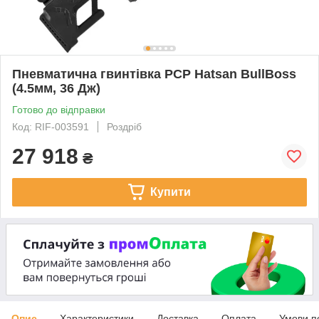
Пневматична гвинтівка PCP Hatsan BullBoss
(4.5мм, 36 Дж)
Готово до відправки
Код: RIF-003591
Роздріб
27 918
₴
Купити
Опис
Характеристики
Доставка
Оплата
Умови п