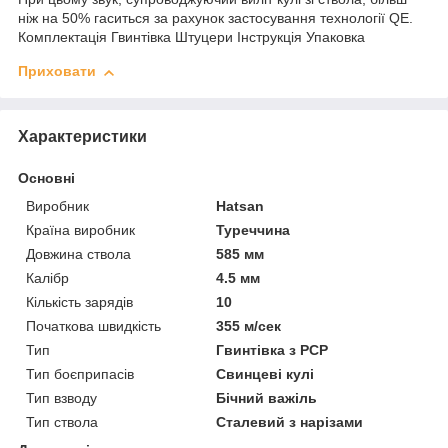
ніж на 50% гаситься за рахунок застосування технології QE.
Комплектація Гвинтівка Штуцери Інструкція Упаковка
Приховати
Характеристики
Основні
Виробник
Hatsan
Країна виробник
Туреччина
Довжина ствола
585 мм
Калібр
4.5 мм
Кількість зарядів
10
Початкова швидкість
355 м/сек
Тип
Гвинтівка з РСР
Тип боєприпасів
Свинцеві кулі
Тип взводу
Бічний важіль
Тип ствола
Сталевий з нарізами