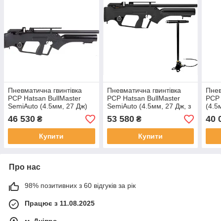
Пневматична гвинтівка
Пневматична гвинтівка
Пнев
PCP Hatsan BullMaster
PCP Hatsan BullMaster
PCP 
SemiAuto (4.5мм, 27 Дж)
SemiAuto (4.5мм, 27 Дж, з
(4.5
насосом Hatsan)
Hats
46 530
53 580
40 
₴
₴
Купити
Купити
Про нас
98% позитивних з 60 відгуків за рік
Працює з 11.08.2025