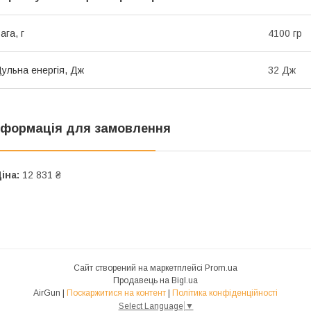
ага, г
4100 гр
ульна енергія, Дж
32 Дж
нформація для замовлення
іна:
12 831 ₴
Сайт створений на маркетплейсі
Prom.ua
Продавець на Bigl.ua
AirGun |
Поскаржитися на контент
|
Політика конфіденційності
Select Language
▼