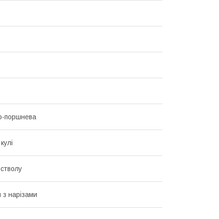
о-поршнева
кулі
стволу
 з нарізами