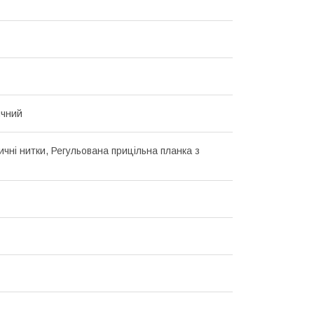
ичний
ичні нитки, Регульована прицільна планка з