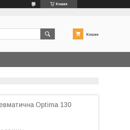
Кошик
Кошик
невматична Optima 130