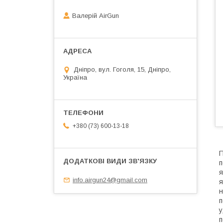
Валерій AirGun
Дніпро, вул. Гоголя, 15, Дніпро,
Україна
+380 (73) 600-13-18
П
п
я
info.airgun24@gmail.com
я
н
п
у
п