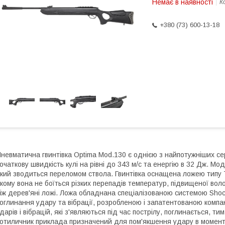
Немає в наявності
К
+380 (73) 600-13-18
невматична гвинтівка Optima Mod.130 є однією з найпотужніших с
очаткову швидкість кулі на рівні до 343 м/с та енергію в 32 Дж.
кий зводиться переломом ствола. Гвинтівка оснащена ложею типу 
кому вона не боїться різких перепадів температур, підвищеної вол
іж дерев'яні ложі. Ложа обладнана спеціалізованою системою Sho
оглинання удару та вібрації, розробленою і запатентованою компа
дарів і вібрацій, які з'являються під час пострілу, поглинається, т
отиличник приклада призначений для пом'якшення удару в момент по