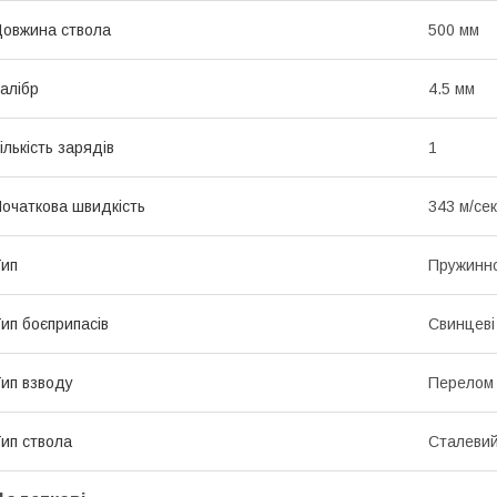
овжина ствола
500 мм
алібр
4.5 мм
ількість зарядів
1
очаткова швидкість
343 м/сек
ип
Пружинн
ип боєприпасів
Свинцеві 
ип взводу
Перелом 
ип ствола
Сталевий