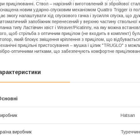
ри прицілюванні. Ствол – нарізний і виготовлений зі збройової ста
снащена новим ударно-спусковим механізмом Quattro Trigger із пол
ає змогу налаштувати хід спускового гачка і зусилля спуска, що ду
втоматичний запобіжник перенесений у верхню частину ствольної 
ланка типу Ластівчин хвіст і Weaver/Picatinny, на яку можна встано
ого, щоб стрільба з оптичним прицілом (не входить в комплект) бу
топор, який блокує зміщення кріплення з прицілом, що відбувається
еханічні прицільні пристосування – мушка і цілик "TRUGLO" з можли
ібро-оптичними нитками, що забезпечують комфортне прицілювання
арактеристики
Основні
иробник
Hatsan
раїна виробник
Туреччи