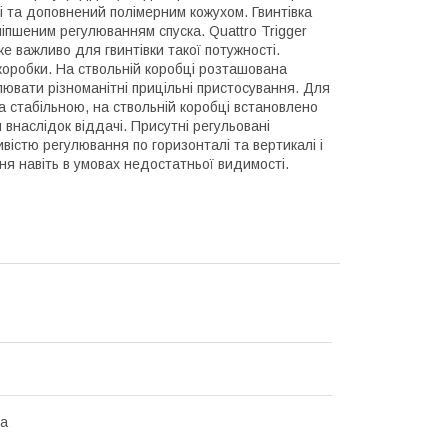
лі та доповнений полімерним кожухом. Гвинтівка
іпшеним регулюванням спуска. Quattro Trigger
же важливо для гвинтівки такої потужності.
коробки. На ствольній коробці розташована
влювати різноманітні прицільні пристосування. Для
ла стабільною, на ствольній коробці встановлено
 внаслідок віддачі. Присутні регульовані
вістю регулювання по горизонталі та вертикалі і
 навіть в умовах недостатньої видимості.
на