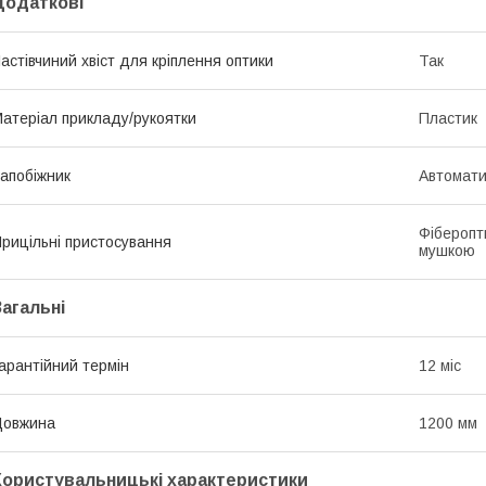
Додаткові
астівчиний хвіст для кріплення оптики
Так
атеріал прикладу/рукоятки
Пластик
апобіжник
Автомат
Фіберопт
рицільні пристосування
мушкою
Загальні
арантійний термін
12 міс
Довжина
1200 мм
Користувальницькі характеристики