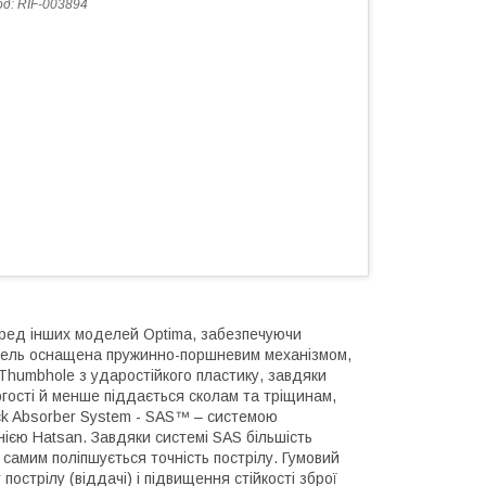
од:
RIF-003894
еред інших моделей Optima, забезпечуючи
 Модель оснащена пружинно-поршневим механізмом,
Thumbhole з ударостійкого пластику, завдяки
огості й менше піддається сколам та тріщинам,
ck Absorber System - SAS™ – системою
нією Hatsan. Завдяки системі SAS більшість
им самим поліпшується точність пострілу. Гумовий
стрілу (віддачі) і підвищення стійкості зброї