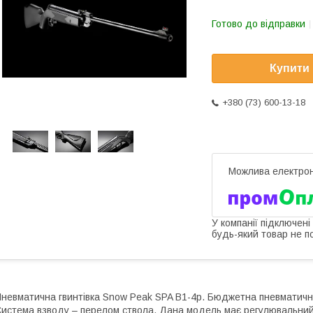
Готово до відправки
Купити
+380 (73) 600-13-18
У компанії підключені
будь-який товар не п
невматична гвинтівка Snow Peak SPA B1-4р. Бюджетна пневматична 
истема взводу – перелом ствола. Дана модель має регулювальний ш