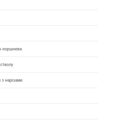
о-поршнева
стволу
 з нарізами