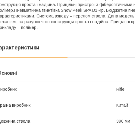
онструкція проста і надійна. Прицільні пристрої з фібероптичними
олімер.Пневматична гвинтівка Snow Peak SPA B1-4р. Бюджетна пнев
арактеристиками. Система взводу – перелом ствола. Дана модель
еханізмі, за рахунок чого конструкція проста і надійна. Прицільні
рикладу – полімер.
арактеристики
Основні
иробник
Rifle
раїна виробник
Китай
овжина ствола
390 мм