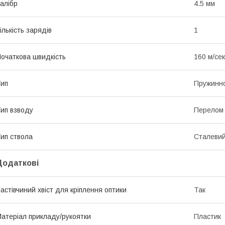
алібр
4.5 мм
ількість зарядів
1
очаткова швидкість
160 м/сек
ип
Пружинн
ип взводу
Перелом 
ип ствола
Сталевий
Додаткові
астівчиний хвіст для кріплення оптики
Так
атеріал прикладу/рукоятки
Пластик