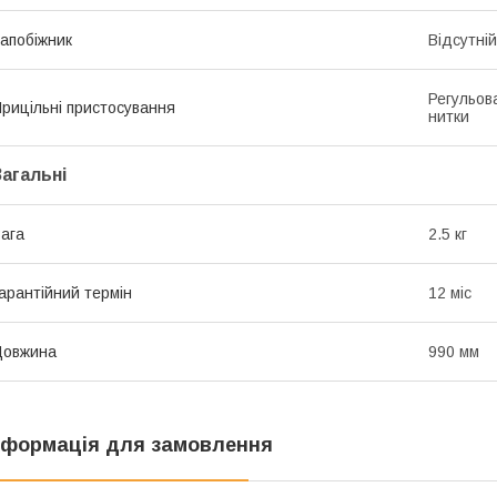
апобіжник
Відсутній
Регульов
рицільні пристосування
нитки
Загальні
ага
2.5 кг
арантійний термін
12 міс
Довжина
990 мм
нформація для замовлення