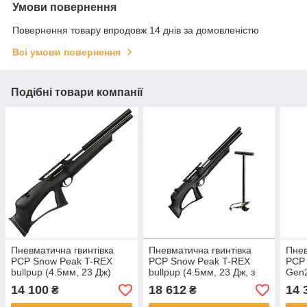
Умови повернення
Повернення товару впродовж 14 днів за домовленістю
Всі умови повернення
Подібні товари компанії
Пневматична гвинтівка
Пневматична гвинтівка
Пнев
PCP Snow Peak T-REX
PCP Snow Peak T-REX
PCP
bullpup (4.5мм, 23 Дж)
bullpup (4.5мм, 23 Дж, з
Gen2
насосом SP30E)
насо
14 100
18 612
14 
₴
₴