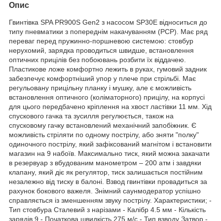
Опис
Гвинтівка SPA PR900S Gen2 з насосом SP30E відноситься до
типу пневматики з попереднім накачуванням (РСР). Має ряд
переваг перед пружинно-поршневою системою: стовбур
нерухомий, зарядка проводиться швидше, встановлення
оптичних прицілів без побоювань розбити їх віддачею.
Пластикове ложе комфортно лежить в руках, гумовий задник
забезпечує комфортніший упор у плече при стрільбі. Має
регульовану прицільну планку і мушку, але є можливість
встановлення оптичного (коліматорного) прицілу, на корпусі
для цього передбачено кріплення на хвост ластівки 11 мм. Хід
спускового гачка та зусилля регулюється, також на
спусковому гачку встановлений механічний запобіжник. Є
можливість стріляти по одному пострілу, або зняти "полку"
одиночного пострілу, який зафіксований магнітом і встановити
магазин на 9 набоїв. Максимально тиск, який можна закачати
в резервуар з вбудованим манометром – 200 атм і завдяки
клапану, який діє як регулятор, тиск залишається постійним
незалежно від тиску в балоні. Взвод гвинтівки провадиться за
рахунок бокового важеля. Знімний саунмодератор успішно
справляється із зменшенням звуку пострілу. Характеристики; -
Тип стовбура Сталевий з нарізами - Калібр 4.5 мм - Кількість
зарядів 9 - Початкова швидкість 275 м/с - Тип взводу Затвор -