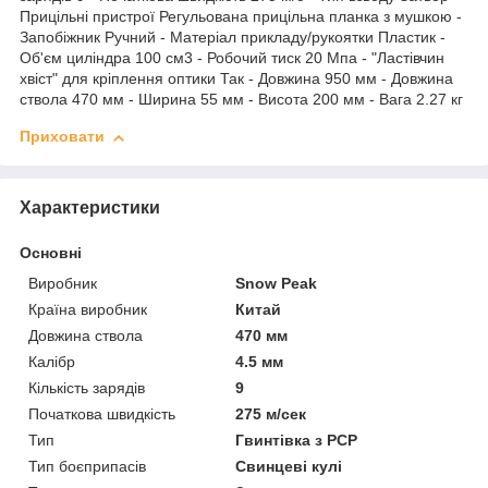
Прицільні пристрої Регульована прицільна планка з мушкою -
Запобіжник Ручний - Матеріал прикладу/рукоятки Пластик -
Об'єм циліндра 100 см3 - Робочий тиск 20 Мпа - "Ластівчин
хвіст" для кріплення оптики Так - Довжина 950 мм - Довжина
ствола 470 мм - Ширина 55 мм - Висота 200 мм - Вага 2.27 кг
Приховати
Характеристики
Основні
Виробник
Snow Peak
Країна виробник
Китай
Довжина ствола
470 мм
Калібр
4.5 мм
Кількість зарядів
9
Початкова швидкість
275 м/сек
Тип
Гвинтівка з РСР
Тип боєприпасів
Свинцеві кулі