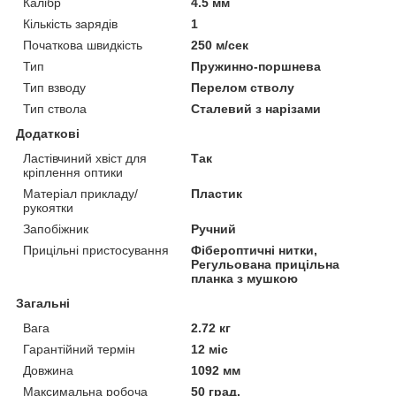
Калібр
4.5 мм
Кількість зарядів
1
Початкова швидкість
250 м/сек
Тип
Пружинно-поршнева
Тип взводу
Перелом стволу
Тип ствола
Сталевий з нарізами
Додаткові
Ластівчиний хвіст для
Так
кріплення оптики
Матеріал прикладу/
Пластик
рукоятки
Запобіжник
Ручний
Прицільні пристосування
Фібероптичні нитки,
Регульована прицільна
планка з мушкою
Загальні
Вага
2.72 кг
Гарантійний термін
12 міс
Довжина
1092 мм
Максимальна робоча
50 град.