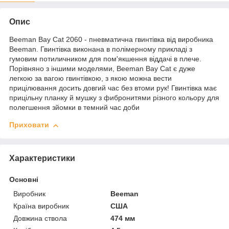
Опис
Beeman Bay Cat 2060 - пневматична гвинтівка від виробника
Beeman. Гвинтівка виконана в полімерному прикладі з
гумовим потиличником для пом'якшення віддачі в плече.
Порівняно з іншими моделями, Beeman Bay Cat є дуже
легкою за вагою гвинтівкою, з якою можна вести
прицілювання досить довгий час без втоми рук! Гвинтівка має
прицільну планку й мушку з фибронитями різного кольору для
полегшення зйомки в темний час доби
Приховати
Характеристики
Основні
Виробник
Beeman
Країна виробник
США
Довжина ствола
474 мм