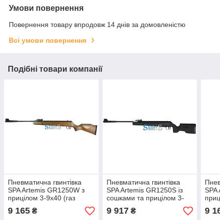
Умови повернення
Повернення товару впродовж 14 днів за домовленістю
Всі умови повернення
Подібні товари компанії
Пневматична гвинтівка
Пневматична гвинтівка
Пнев
SPA Artemis GR1250W з
SPA Artemis GR1250S із
SPA 
прицілом 3-9x40 (газ
сошками та прицілом 3-
приц
пружина, ОП)
9x40 (газ пружина, ОП,
пруж
9 165
9 917
9 1
₴
₴
сошки)