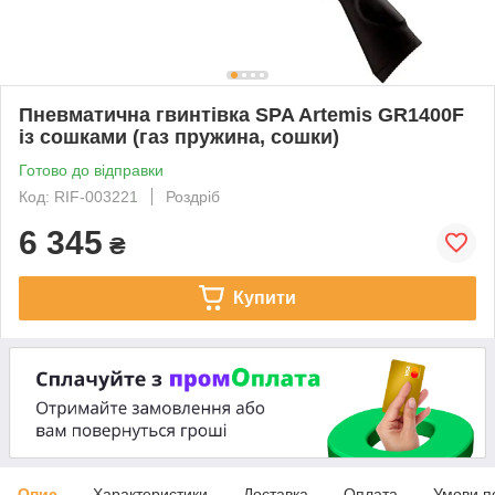
Пневматична гвинтівка SPA Artemis GR1400F
із сошками (газ пружина, сошки)
Готово до відправки
Код: RIF-003221
Роздріб
6 345
₴
Купити
Опис
Характеристики
Доставка
Оплата
Умови п