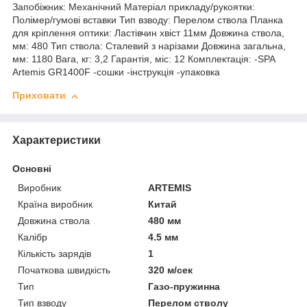
Запобіжник: Механічний Матеріал прикладу/рукоятки:
Полімер/гумові вставки Тип взводу: Перелом ствола Планка
для кріплення оптики: Ластівчин хвіст 11мм Довжина ствола,
мм: 480 Тип ствола: Сталевий з нарізами Довжина загальна,
мм: 1180 Вага, кг: 3,2 Гарантія, міс: 12 Комплектація: -SPA
Artemis GR1400F -сошки -інструкція -упаковка
Приховати
Характеристики
Основні
Виробник
ARTEMIS
Країна виробник
Китай
Довжина ствола
480 мм
Калібр
4.5 мм
Кількість зарядів
1
Початкова швидкість
320 м/сек
Тип
Газо-пружинна
Тип взводу
Перелом стволу