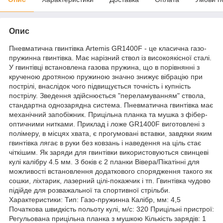
Опис
Пневматична гвинтівка Artemis GR1400F - це класична газо-
пружинна гвинтівка. Має нарізний ствол із високоякісної сталі.
У гвинтівці встановлена газова пружина, що в порівнянні з
крученою дротяною пружиною значно знижує вібрацію при
пострілі, внаслідок чого підвищується точність і купність
пострілу. Зведення здійснюється "переламуванням" ствола,
стандартна однозарядна система. Пневматична гвинтівка має
механічний запобіжник. Прицільна планка та мушка з фібер-
оптичними нитками. Приклад і ложе GR1400F виготовлені з
полімеру, в місцях хвата, є прогумовані вставки, завдяки яким
гвинтівка лягає в руки без ковзань і наведення на ціль стає
чіткішим. Як заряди для гвинтівки використовуються свинцеві
кулі калібру 4.5 мм. З боків є 2 планки Вівера/Пікатінні для
можливості встановлення додаткового спорядження такого як
сошки, ліхтарик, лазерний цілі-покажчик і тп. Гвинтівка чудово
підійде для розважальної та спортивної стрільби.
Характеристики: Тип: Газо-пружинна Калібр, мм: 4,5
Початкова швидкість польоту кулі, м/с: 320 Прицільні пристрої:
Регульована прицільна планка з мушкою Кількість зарядів: 1